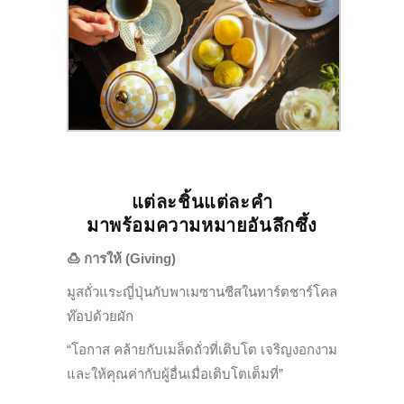
แต่ละชิ้นแต่ละคำ
มาพร้อมความหมายอันลึกซึ้ง
🍮
การให้ (Giving)
มูสถั่วแระญี่ปุ่นกับพาเมซานชีสในทาร์ตชาร์โคล
ท๊อปด้วยผัก
“โอกาส คล้ายกับเมล็ดถั่วที่เติบโต เจริญงอกงาม
และให้คุณค่ากับผู้อื่นเมื่อเติบโตเต็มที่”