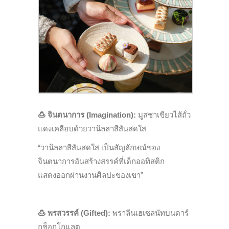
🍮
จินตนาการ (Imagination):
มูสชาเขียวไส้ถั่ว
แดงเคลือบด้วยวานิลลาสีสันสดใส
“วานิลลาสีสันสดใส เป็นสัญลักษณ์ของ
จินตนาการอันสร้างสรรค์ที่เด็กออทิสติก
แสดงออกผ่านงานศิลปะของเขา”
🍮
พรสวรรค์ (Gifted):
พราลีนเฮเซลนัทบนดาร์
กช็อกโกแลต