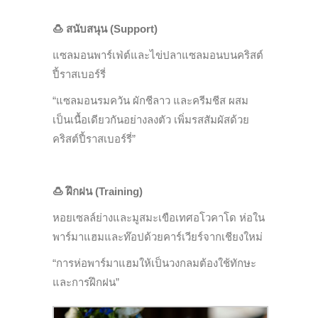
🍮
สนับสนุน (Support)
แซลมอนพาร์เฟ่ต์และไข่ปลาแซลมอนบนคริสต์
ปี้ราสเบอร์รี่
“แซลมอนรมควัน ผักชีลาว และครีมชีส ผสม
เป็นเนื้อเดียวกันอย่างลงตัว เพิ่มรสสัมผัสด้วย
คริสต์ปี้ราสเบอร์รี่”
🍮
ฝึกฝน (Training)
หอยเซลล์ย่างและมูสมะเขือเทศอโวคาโด ห่อใน
พาร์มาแฮมและท๊อปด้วยคาร์เวียร์จากเชียงใหม่
“การห่อพาร์มาแฮมให้เป็นวงกลมต้องใช้ทักษะ
และการฝึกฝน”