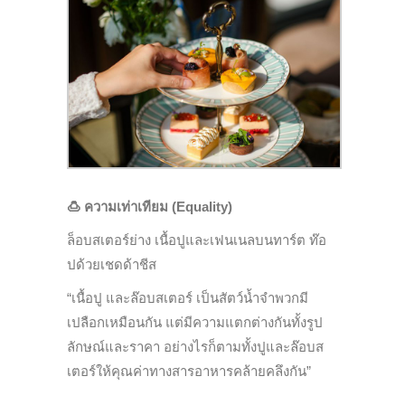
🍮
ความเท่าเทียม (Equality)
ล็อบสเตอร์ย่าง เนื้อปูและเฟนเนลบนทาร์ต ท๊อ
ปด้วยเชดด้าชีส
“เนื้อปู และล๊อบสเตอร์ เป็นสัตว์น้ำจำพวกมี
เปลือกเหมือนกัน แต่มีความแตกต่างกันทั้งรูป
ลักษณ์และราคา อย่างไรก็ตามทั้งปูและล๊อบส
เตอร์ให้คุณค่าทางสารอาหารคล้ายคลึงกัน”