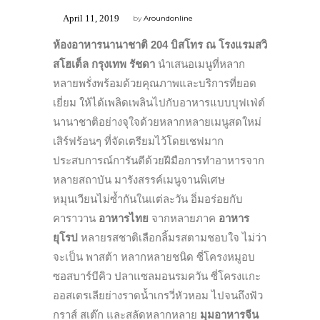
April 11, 2019
by
Aroundonline
ห้องอาหารนานาชาติ 204 บิสโทร ณ โรงแรมสวิ
สโฮเต็ล กรุงเทพ รัชดา
นำเสนอเมนูที่หลาก
หลายพรั่งพร้อมด้วยคุณภาพและบริการที่ยอด
เยี่ยม ให้ได้เพลิดเพลินไปกับอาหารแบบบุฟเฟ่ต์
นานาชาติอย่างจุใจด้วยหลากหลายเมนูสดใหม่
เสิร์ฟร้อนๆ ที่จัดเตรียมไว้โดยเชฟมาก
ประสบการณ์การันตีด้วยฝีมือการทำอาหารจาก
หลายสถาบัน มารังสรรค์เมนูจานพิเศษ
หมุนเวียนไม่ซ้ำกันในแต่ละวัน อิ่มอร่อยกับ
คาราวาน
อาหารไทย
จากหลายภาค
อาหาร
ยุโรป
หลายรสชาติเลือกลิ้มรสตามชอบใจ ไม่ว่า
จะเป็น พาสต้า หลากหลายชนิด ซี่โครงหมูอบ
ซอสบาร์บีคิว ปลาแซลมอนรมควัน ซี่โครงแกะ
ออสเตรเลียย่างราดน้ำเกรวี่หัวหอม ไปจนถึงฟัว
กราส์ สเต๊ก และสลัดหลากหลาย
มุมอาหารจีน