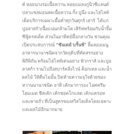
ค์ หอยนางรมเนื้อหวาน หอยแมลงภู่นิวซีแลนด์
ปลาแซลมอนสดเนื้อหวาน กั้ง ปูนึ่ง และไฮไลท์
เด็ดบริการเฉพาะมื้อค่ำทุกวันศุกร์ เสาร์ ได้แก่
ปูอลาสก้าเนื้อแน่นกล้ามโต เสิร์ฟพร้อมกับน้ำจิ้ม
ซีฟู้ดรสเด็ด ส่วนในอาทิตย์มื้อกลางวัน ชวนคุณ
เปิดประสบการณ์
“
ซันเดย์ บรั้นช์
”
ลิ้มลองเมนู
อาหารนานาชนิดจากวัตถุดิบที่คัดสรรอย่าง
พิถีพิถัน พร้อมไฮไลท์เด่นอย่าง ฟัวกราส์ และปูอ
ลาสก้า รวมไปถึงสปาร์คลิ่งไวน์ ค็อกเทล และน้ำ
ผลไม้ ให้ดื่มไม่อั้น ปิดท้ายความจุใจด้วยของ
หวานนานาชนิด อาทิ เค้กมาการอง ไอศครีม
โฮมเมด ชีสเค้ก เค้กชอคโกแลต เค้กแครอท
และพายถั่ว ที่เป็นสูตรของสวิสโฮเต็ลโดยเฉพาะ
และผลไม้อีกมากมาย