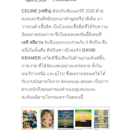
April 6, 2020
by
Aroundonline
CELINE (เซลีน)
ต้อนรับซัมเมอร์ปี 2020 ด้วย
คอลเลกชันที่หยิบยกเอาคำพูดหรือวลีเด็ด มา
วางบนตัวเสื้อยืด เป็นไอเทมเสื้อยืดที่ได้รับความ
นิยมมาตลอดกาล ซึ่งในคอลเลคชั่นนี้พิเศษที่
เอดี สลีมาน
จับมือออกแบบร่วมกับ 5 ศิลปิน ซึ่ง
หนึ่งในนั้นคือ ศิลปินชาวนิวยอร์ก
DAVID
KRAMER
เดวิดมีชื่อเสียงในด้านงานเพ้นท์ติ้ง,
ภาพวาด ที่ได้จัดแสดงอย่างแพร่หลาย ทั้งใน
อเมริกาเหนือ และยุโรป ซึ่งผลงานของเดวิดได้
รับแรงบันดาลใจจาก American dream เป็นการ
ตระหนักถึงคุณค่าของตัวเองอยู่เสมอและ
สะท้อนนิยามโลกของเราในตอนนี้