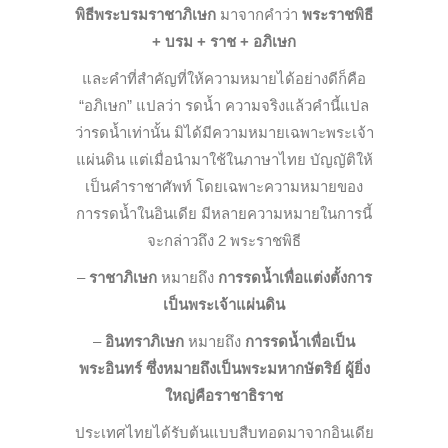
พิธีพระบรมราชาภิเษก
มาจากคำว่า
พระราชพิธี
+ บรม + ราช + อภิเษก
และคำที่สำคัญที่ให้ความหมา
ยได้อย่างดีก็คือ
“อภิเษก” แปลว่า รดน้ำ ความจริงแล้วคำนี้แปล
ว่ารดน้ำเท่านั้น มิได้มีความหมายเฉพาะพระเจ้
า
แผ่นดิน แต่เมื่อนำมาใช้ในภาษาไทย บั
ญญัติให้
เป็นคำราชาศัพท์ โดย
เฉพาะความหมายของ
การรดน้ำใน
อินเดีย มีหลายความหมายในการ
นี้
จะกล่าวถึง 2 พระราชพิธี
–
ราชาภิเษก
หมายถึง
การรดน้ำเพื่อแต่งตั้งการ
เป็นพระเจ้าแผ่นดิน
–
อินทราภิเษก
หมายถึง
การรดน้ำเพื่อเป็น
พระอินทร์
ซึ่งหมายถึงเป็นพระมหากษัตริย์ ผู้ยิ่ง
ใหญ่คือราชาธิราช
ประเทศไทยได้รับต้นแบบสืบทอ
ดมาจากอินเดีย