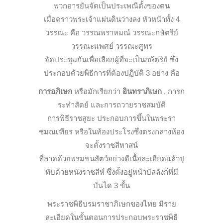
พวกอารยันจัดเป็นประเพณีตั้
งของตน
เมื่อคราวพระเจ้าแผ่นดินว่า
งลง หัวหน้าทั้ง 4
วรรณะ คือ วรรณพราหมณ์ วรรณะกษัตริย์
วรรณะแพศย์ วรรณะศูทร
จัดประชุมกันเพื่อเลือกผู้ที่จะเป็นกษัตริย์ ซึ่ง
ประกอบด้วยพิธีการที่ต้
องปฏิบัติ 3 อย่าง คือ
การอภิเษก
หรือมักเรียกว่า
อินทราภิเษก
, การก
ระทำสัตย์ และการถวายราชสมบัติ
การพิธีราชสูยะ ประกอบการขึ้นในพระรา
ชมณเฑี
ยร หรือในท้องประโรงซึ่งตรงกลา
งห้อง
จะตั้งราชสีหาสน์
ที่ลาดด้วยพรมขนสัตว์อย่างดีเนื้อละเอียดแล้วปู
ทับด้วย
หนังราชสีห์ ซึ่งตั้งอยู่หน้าบัลลังก์ที่มี
บันได 3 ขั้น
พระราชพิธีบรมราชาภิเษกของไ
ทย มีราย
ละเอียดในขั้นตอนการปร
ะกอบพระราชพิธี