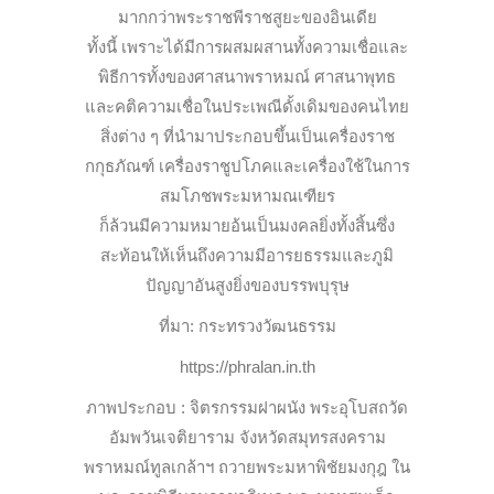
มากกว่าพระรา
ชพีราชสูยะของอินเดีย
ทั้งนี้ เพราะได้มีการผสมผสา
นทั้งความเชื่อและ
พิธีการทั้งของศาสนาพราหมณ์ ศาสนาพุทธ
และคติความเชื่อในประเพณีดั้งเดิมของคนไทย
สิ่งต่าง ๆ ที่นำมาประกอบขึ้นเป็นเครื่
องราช
กกุธภัณฑ์ เครื่องราชูปโภคและเครื่องใ
ช้ในการ
สมโภชพระมหามณเฑียร
ก็ล้วนมีความหมายอ้นเป็นมงค
ลยิ่งทั้งสิ้นซึ่ง
สะท้อนให้
เห็นถึงความมีอารยธรรมและภู
มิ
ปัญญาอันสูงยิ่งของบรรพบุ
รุษ
ที่มา: กระทรวงวัฒนธรรม
https://phralan.in.th
ภาพประกอบ : จิตรกรรมฝาผนัง พระอุโบสถวัด
อัมพวันเจติยาร
าม จังหวัดสมุทรสงคราม
พราหมณ์ทูลเกล้าฯ ถวายพระมหาพิชัยมงกุฎ ใน