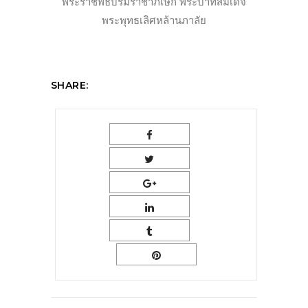
พระราชพิธีบรมราชาภิเษก พระบาทสมเด็จ
พระพุทธเลิศหล้
านภาลัย
SHARE: