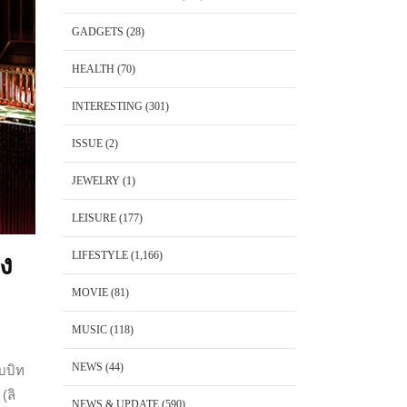
GADGETS
(28)
HEALTH
(70)
INTERESTING
(301)
ISSUE
(2)
JEWELRY
(1)
LEISURE
(177)
LIFESTYLE
(1,166)
ิง
MOVIE
(81)
MUSIC
(118)
NEWS
(44)
บบิท
(ลิ
NEWS & UPDATE
(590)