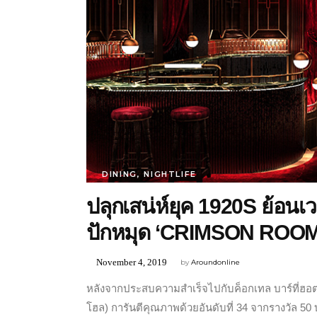
DINING
,
NIGHTLIFE
ปลุกเสน่ห์ยุค 1920S ย้อนเว
ปักหมุด ‘CRIMSON ROOM’ 
November 4, 2019
by
Aroundonline
หลังจากประสบความสำเร็จไปกับค็อกเทล บาร์ที่ฮอ
โฮล) การันตีคุณภาพด้วยอันดับที่ 34 จากรางวัล 50 บา