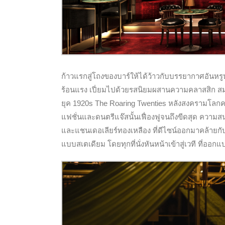
ก้าวแรกสู่โถงของบาร์ให้ได้ว้าวกับบรรยากาศอันหรู
ร้อนแรง เปี่ยมไปด้วยรสนิยมผสานความคลาสสิก 
ยุค 1920s The Roaring Twenties หลังสงครามโลกครั
แฟชั่นและดนตรีแจ๊สนั้นเฟื่องฟูจนถึงขีดสุด ความ
และแชนเดอเลียร์ทองเหลือง ที่ดีไซน์ออกมาคล้ายกับ
แบบสเตเดียม โดยทุกที่นั่งหันหน้าเข้าสู่เวที ที่