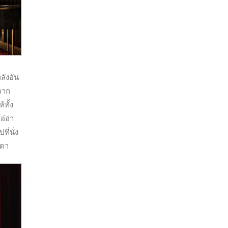
ลังอัน
จาก
ทั้ง
่อ่า
ี่นั่ง
มตา