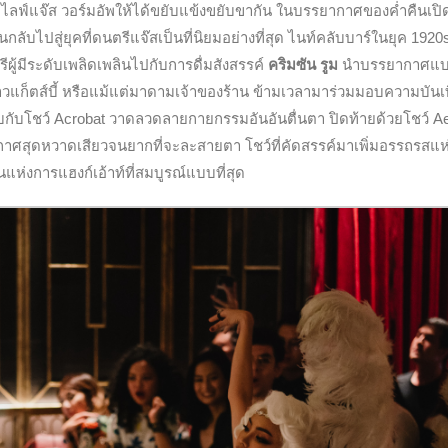
ะไลฟ์แจ๊ส วอร์มอัพให้ได้ขยับแข้งขยับขากัน ในบรรยากาศของค่ำคืนเปิ
นกลับไปสู่ยุคที่ดนตรีแจ๊สเป็นที่นิยมอย่างที่สุด ไนท์คลับบาร์ในยุค 1920
รีผู้มีระดับเพลิดเพลินไปกับการดื่มสังสรรค์
คริมซัน รูม
นำบรรยากาศแบบ
มสาวแก็ตส์บี้ หรือแม้แต่มาดามเจ้าของร้าน ข้ามเวลามาร่วมมอบความบันเท
สลับกับโชว์ Acrobat วาดลวดลายกายกรรมอันอันตื่นตา ปิดท้ายด้วยโชว์ Ae
าศสุดหวาดเสียวจนยากที่จะละสายตา โชว์ที่คัดสรรค์มาเพิ่มอรรถรสแห
แห่งการแฮงก์เอ้าท์ที่สมบูรณ์แบบที่สุด