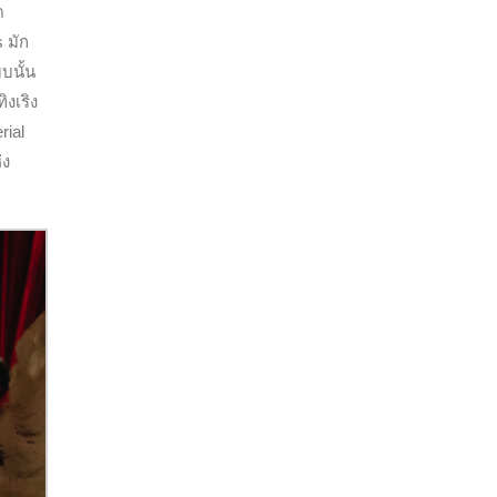
ด
s มัก
นั้น
ิงเริง
rial
่ง