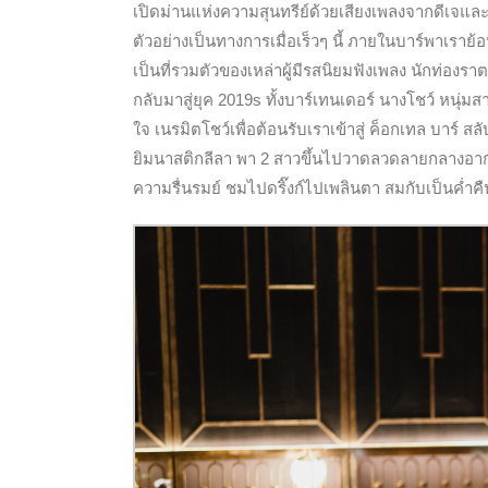
เปิดม่านแห่งความสุนทรีย์ด้วยเสียงเพลงจากดีเจแล
ตัวอย่างเป็นทางการเมื่อเร็วๆ นี้ ภายในบาร์พาเราย้อ
เป็นที่รวมตัวของเหล่าผู้มีรสนิยมฟังเพลง นักท่องราต
กลับมาสู่ยุค 2019s ทั้งบาร์เทนเดอร์ นางโชว์ หนุ่
ใจ เนรมิตโชว์เพื่อต้อนรับเราเข้าสู่ ค็อกเทล บาร์ 
ยิมนาสติกลีลา พา 2 สาวขึ้นไปวาดลวดลายกลางอาก
ความรื่นรมย์ ชมไปดริ๊งก์ไปเพลินตา สมกับเป็นค่ำคืน