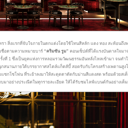
หรา สิ่งแรกที่จับใจภายในตกแต่งโดยใช้โทนสีหลัก แดง ทอง สะท้อนถึงพ
สมชื่อตามความหมายบาร์
“คริมซัน รูม”
คอนเซ็ปต์ที่ได้แรงบันดาลใจมา
้งที่ 1 ซึ่งเป็นยุคแห่งการหลอมรวมวัฒนธรรมอันหลั่งไหลเข้ามา จนทำให้
สนุกสนานภายใต้บรรยากาศสไตล์แก็ตส์บี้ สอดรับกับโครงสร้างเพดานสูงโอ
แซกโซโฟน ที่ระย้าลงมาให้สะดุดตาตัดกับม่านสีแดงสด พร้อมด้วยสเต็ปท
ออกแบบมาอย่างประณีตในทุกรายละเอียด ให้ได้รับชมไลฟ์แบนด์กันอย่างเต็