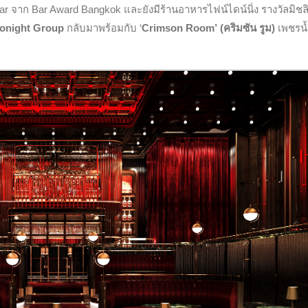
Bar จาก Bar Award Bangkok และยังมีร้านอาหารไฟน์ไดน์นิ่ง รางวัลมิชล
onight Group
กลับมาพร้อมกับ ‘
Crimson Room’
(คริมซัน รูม)
เพชรน้