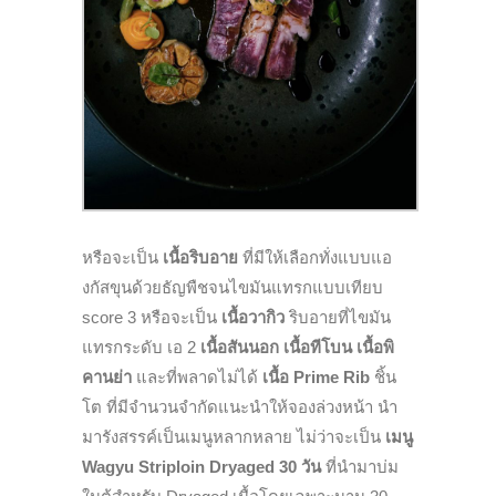
หรือจะเป็น
เนื้อริบอาย
ที่มีให้เลือกทั่งแบบแอ
งกัสขุนด้วยธัญพืชจนไขมันแทรกแบบเทียบ
score 3 หรือจะเป็น
เนื้อวากิว
ริบอายที่ไขมัน
แทรกระดับ เอ 2
เนื้อสันนอก เนื้อทีโบน เนื้อพิ
คานย่า
และที่พลาดไม่ได้
เนื้อ Prime Rib
ชิ้น
โต ที่มีจำนวนจำกัดแนะนำให้จองล่วงหน้า นำ
มารังสรรค์เป็นเมนูหลากหลาย ไม่ว่าจะเป็น
เมนู
Wagyu Striploin Dryaged 30 วัน
ที่นำมาบ่ม