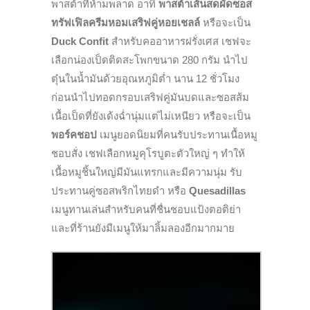
พาสต้าที่ห้ามพลาด อาทิ
พาสต้าเส้นสดผัดซอส
ทรัฟเฟิลครีมหอมเสริฟคู่หอยเชลล์
หรือจะเป็น
Duck Confit
สำหรับคออาหารฝรั่งเศส เชฟจะ
เลือกน่องเป็ดติดสะโพกขนาด 280 กรัม นำไป
ตุ๋นในน้ำมันด้วยอุณหภูมิต่ำ นาน 12 ชั่วโมง
ก่อนนำไปทอดกรอบเสริฟคู่มันบดและซอสส้ม
เนื้อเป็ดที่ยังเด้งฉ่ำนุ่มแต่ไม่เหนียว หรือจะเป็น
พอร์คชอป
เมนูยอดนิยมที่คนรับประทานเนื้อหมู
ชอบสั่ง เชฟเลือกหมูคุโรบูตะตัวใหญ่ ๆ ทำให้
เนื้อหมูชิ้นใหญ่มีมันแทรกและมีความนุ่ม รับ
ประทานคู่ซอสพริกไทยดำ หรือ
Quesadillas
เมนูทานเล่นสำหรับคนที่ชื่นชอบแป้งตอติย่า
และที่ร้านยังมีเมนูให้มาลิ้มลองอีกมากมาย