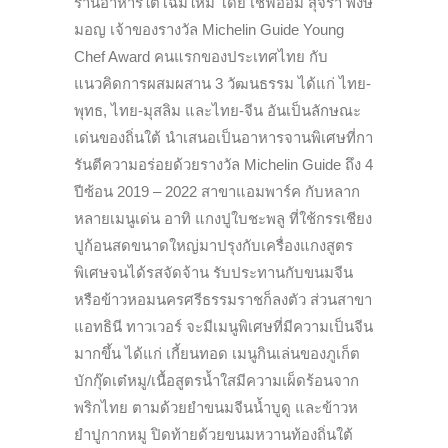
ร้านอาหารใต้โฉมใหม่ โดย เชฟอ้อม สุจิรา พงษ์
มอญ เจ้าของรางวัล Michelin Guide Young
Chef Award คนแรกของประเทศไทย กับ
แนวคิดการผสมผสาน 3 วัฒนธรรม ได้แก่ ไทย-
พุทธ, ไทย-มุสลิม และไทย-จีน อันเป็นลักษณะ
เด่นของถิ่นใต้ นำเสนอเป็นอาหารจานพิเศษที่กา
รันตีความอร่อยด้วยรางวัล Michelin Guide ถึง 4
ปีซ้อน 2019 – 2022 สาขาแอมพาร์ค กับหลาก
หลายเมนูเด่น อาทิ แกงปูใบชะพลู ที่ใช้กรรเชียง
ปูก้อนสดขนาดใหญ่มาปรุงกับเครื่องแกงสูตร
พิเศษจนได้รสจัดจ้าน รับประทานกับขนมจีน
หรือข้าวหอมนครศรีธรรมราชก็ลงตัว ส่วนสาขา
แอทธินี ทาวเวอร์ จะมีเมนูพิเศษที่มีความเป็นจีน
มากขึ้น ได้แก่ เกี้ยนทอด เมนูกินเล่นของภูเก็ต
บักกุ๊ดเต๋หมู/เนื้อสูตรน้ำใสมีความเผ็ดร้อนจาก
พริกไทย ตามด้วยยำขนมจีนน้ำบูดู และข้าวห
ยำปูกากหมู ปิดท้ายด้วยขนมหวานท้องถิ่นใต้