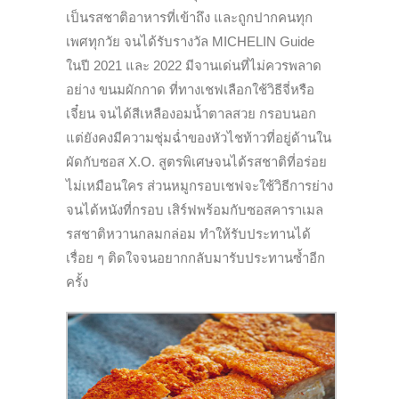
เป็นรสชาติอาหารที่เข้าถึง และถูกปากคนทุก
เพศทุกวัย จนได้รับรางวัล MICHELIN Guide
ในปี 2021 และ 2022 มีจานเด่นที่ไม่ควรพลาด
อย่าง ขนมผักกาด ที่ทางเชฟเลือกใช้วิธีจี่หรือ
เจี๋ยน จนได้สีเหลืองอมน้ำตาลสวย กรอบนอก
แต่ยังคงมีความชุ่มฉ่ำของหัวไชท้าวที่อยู่ด้านใน
ผัดกับซอส X.O. สูตรพิเศษจนได้รสชาติที่อร่อย
ไม่เหมือนใคร ส่วนหมูกรอบเชฟจะใช้วิธีการย่าง
จนได้หนังที่กรอบ เสิร์ฟพร้อมกับซอสคาราเมล
รสชาติหวานกลมกล่อม ทำให้รับประทานได้
เรื่อย ๆ ติดใจจนอยากกลับมารับประทานซ้ำอีก
ครั้ง