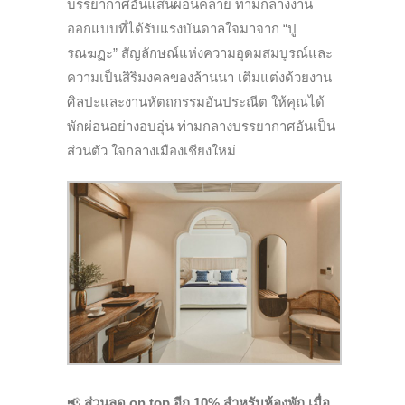
บรรยากาศอันแสนผ่อนคลาย ท่ามกลางงาน
ออกแบบที่ได้รับแรงบันดาลใจมาจาก “ปู
รณฆฏะ” สัญลักษณ์แห่งความอุดมสมบูรณ์และ
ความเป็นสิริมงคลของล้านนา เติมแต่งด้วยงาน
ศิลปะและงานหัตถกรรมอันประณีต ให้คุณได้
พักผ่อนอย่างอบอุ่น ท่ามกลางบรรยากาศอันเป็น
ส่วนตัว ใจกลางเมืองเชียงใหม่
📢
ส่วนลด on top อีก 10% สำหรับห้องพัก เมื่อ