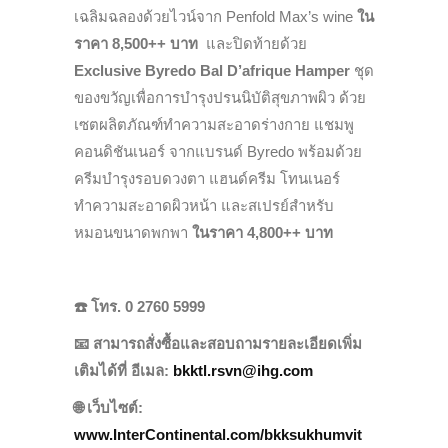
เฉลิมฉลองด้วยไวน์จาก Penfold Max’s wine
ใน
ราคา
8,500++
บาท
และปิดท้ายด้วย
Exclusive Byredo Bal D’afrique Hamper
ชุด
ของขวัญเพื่อการบำรุงปรนนิบัติสุขภาพผิว ด้วย
เซตผลิตภัณฑ์ทำความสะอาดร่างกาย แชมพู
คอนดิชันเนอร์ จากแบรนด์ Byredo พร้อมด้วย
ครีมบำรุงรอบดวงตา แฮนด์ครีม โทนเนอร์
ทำความสะอาดผิวหน้า และสเปรย์สำหรับ
หมอนขนาดพกพา
ในราคา
4,800++
บาท
☎️
โทร. 0 2760 5999
📧
สามารถสั่งซื้อและสอบถามรายละเอียดเพิ่ม
เติมได้ที่ อีเมล:
bkktl.rsvn@ihg.com
🌐
เว็บไซต์:
www.InterContinental.com/bkksukhumvit