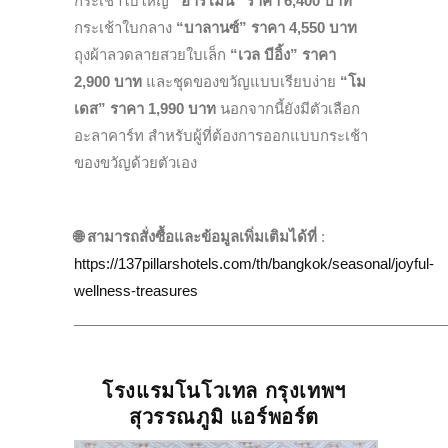
กระเช้าใบใหญ่
“
ฮาร์โมนี่
”
ราคา
6,400
บาท
กระเช้าใบกลาง
“
บาลานซ์
”
ราคา
4,550
บาท
ถุงผ้าลวดลายสวยใบเล็ก
“
เวล
บีอิ้ง
”
ราคา
2,900
บาท
และชุดของขวัญแบบเรียบง่าย
“
โม
เดส
”
ราคา
1,990
บาท
นอกจากนี้ยังมีตัวเลือก
อะลาคาร์ท สำหรับผู้ที่ต้องการออกแบบกระเช้า
ของขวัญด้วยตัวเอง
🌐
สามารถสั่งซื้อและข้อมูลเพิ่มเติมได้ที่
:
https://137pillarshotels.com/th/bangkok/seasonal/joyful-
wellness-treasures
______________________________________________
โรงแรมโนโวเทล กรุงเทพฯ
สุวรรณภูมิ แอร์พอร์ต