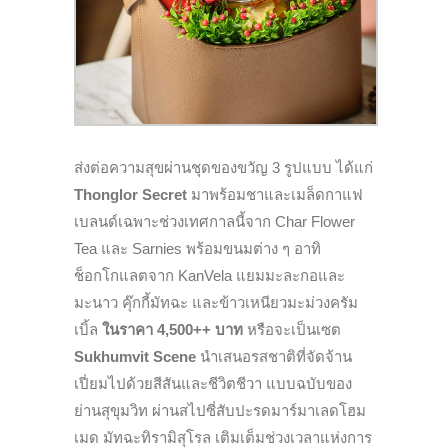
ส่งต่อความสุขผ่านชุดของขวัญ 3 รูปแบบ ได้แก่
Thonglor Secret
มาพร้อมชาและเมล็ดกาแฟ
เบลนด์เฉพาะช่วงเทศกาลนี้จาก Char Flower
Tea และ Sarnies พร้อมขนมต่าง ๆ อาทิ
ช็อกโกแลตจาก KanVela แยมมะละกอและ
มะนาว คุ๊กกี้มัทฉะ และข้าวเหนียวมะม่วงครัม
เบิ้ล
ในราคา
4,500++
บาท
หรือจะเป็นเซต
Sukhumvit Scene
นำเสนอรสชาติที่จัดจ้าน
เปี่ยมไปด้วยสีสันและชีวิตชีวา แบบฉบับของ
ย่านสุขุมวิท ผ่านสไปซี่สับปะรดมาร์มาเลดโฮม
เมด มัทฉะทิรามิสุโรล เติมเต็มช่วงเวลาแห่งการ