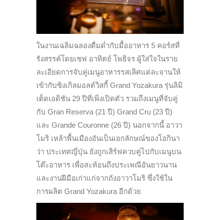
ในงานเฉลิมฉลองดื่มด่ำกับมื้ออาหาร 5 คอร์สที่
รังสรรค์โดยเชฟ อาทิตย์ โพธิจร ผู้ใส่ใจในราย
ละเอียดการจับคู่เมนูอาหารรสเลิศแต่ละจานให้
เข้ากับซิงเกิลมอลต์วิสกี้ Grand Yozakura รุ่นลิมิ
เต็ดเอดิชัน 29 ปีที่เพิ่งเปิดตัว รวมถึงเมนูที่จับคู่
กับ Gran Reserva (21 ปี) Grand Cru (23 ปี)
และ Grande Couronne (26 ปี) นอกจากนี้ อาวา
โมริ เหล้าพื้นเมืองอันเป็นเอกลักษณ์ของโอกินา
ว่า ประเทศญี่ปุ่น ยังถูกเสิร์ฟควบคู่ไปกับเมนูบน
โต๊ะอาหาร เพื่อสะท้อนถึงประเพณีอันยาวนาน
และงานฝีมือเก่าแก่จากถังอาวาโมริ ซึ่งใช้ใน
การผลิต Grand Yozakura อีกด้วย