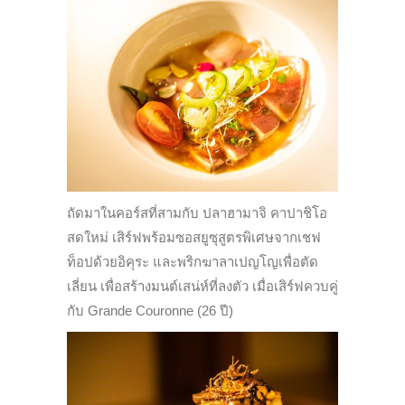
ถัดมาในคอร์สที่สามกับ ปลาฮามาจิ คาปาชิโอ
สดใหม่ เสิร์ฟพร้อมซอสยูซุสูตรพิเศษจากเชฟ
ท็อปด้วยอิคุระ และพริกฆาลาเปญโญเพื่อตัด
เลี่ยน เพื่อสร้างมนต์เสน่ห์ที่ลงตัว เมื่อเสิร์ฟควบคู่
กับ Grande Couronne (26 ปี)