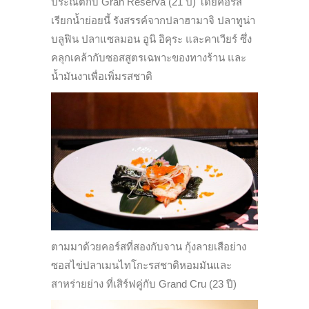
ประณีตกับ Gran Reserva (21 ปี) โดยคอร์ส
เรียกน้ำย่อยนี้ รังสรรค์จากปลาฮามาจิ ปลาทูน่า
บลูฟิน ปลาแซลมอน อูนิ อิคุระ และคาเวียร์ ซึ่ง
คลุกเคล้ากับซอสสูตรเฉพาะของทางร้าน และ
น้ำมันงาเพื่อเพิ่มรสชาติ
ตามมาด้วยคอร์สที่สองกับจาน กุ้งลายเสือย่าง
ซอสไข่ปลาเมนไทโกะรสชาติหอมมันและ
สาหร่ายย่าง ที่เสิร์ฟคู่กับ Grand Cru (23 ปี)