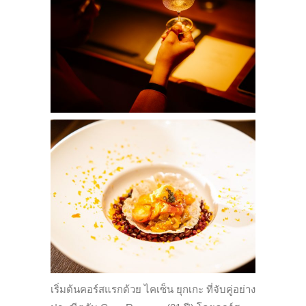
เริ่มต้นคอร์สแรกด้วย ไคเซ็น ยุกเกะ ที่จับคู่อย่าง