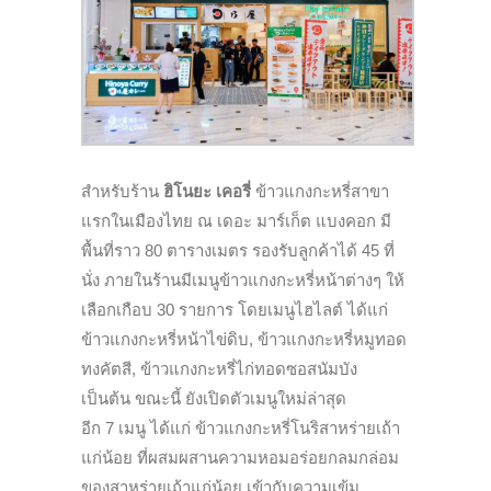
สำหรับร้าน
ฮิโนยะ เคอรี่
ข้าวแกงกะหรี่สาขา
แรกในเมืองไทย ณ เดอะ มาร์เก็ต แบงคอก มี
พื้นที่ราว
80
ตารางเมตร รองรับลูกค้าได้
45
ที่
นั่ง
ภายในร้านมีเมนูข้าวแกงกะหรี่
หน้าต่างๆ ให้
เลือกเกือบ
30
รายการ
โดยเมนูไฮไลต์ ได้แก่
ข้าวแกงกะหรี่หน้าไข่ดิบ
,
ข้าวแกงกะหรี่หมูทอด
ทงคัตสี
,
ข้าวแกงกะหรี่ไก่ทอดซอสนัมบัง
เป็นต้น
ขณะนี้ ยังเปิดตัวเมนูใหม่ล่าสุด
อีก
7
เมนู ได้แก่ ข้าวแกงกะหรี่โนริสาหร่ายเถ้
า
แก่น้อย
ที่ผสมผสานความหอมอร่อยกลมกล่
อม
ของสาหร่ายเถ้าแก่น้อย เข้ากับความเข้ม