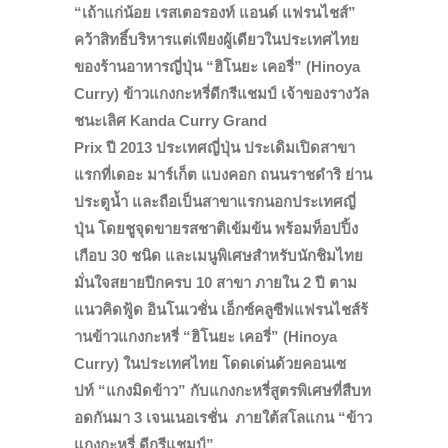
“
เถ้าแก่น้อย เรสเตอรองท์ แอนด์ แฟรนไชส์”
คว้าสิทธิ์บริหารแต่เพียงผู้เดี
ยวในประเทศไทย
ของร้านอาหารญี่ปุ่น “ฮิโนยะ เคอรี่” (Hinoya
Curry) ข้าวแกงกะหรี่ดีกรีแชมป์ เจ้าของรางวัล
ชนะเลิศ
Kanda Curry Grand
Prix
ปี
2013
ประเทศญี่ปุ่น ประเดิมเปิดสาขา
แรกที่เดอะ มาร์เก็ต แบงคอก ถนนราชดำริ ย่าน
ประตูน้ำ และถือเป็นสาขาแรกนอกประเทศญี่
ปุ่น โดยชูจุดขายรสชาติเข้มข้น พร้อมท็อปปิ้ง
เกือบ
30
ชนิด และเมนูพิเศษสำหรับนักชิมไทย
มั่นใจสยายปีกครบ
10
สาขา ภายใน
2
ปี ตาม
แนวคิดฟู้ด อินโนเวชั่น เอ็กซ์คลูซีฟแฟรนไชส์ร้
านข้าวแกงกะหรี่ “ฮิโนยะ เคอรี่” (
Hinoya
Curry)
ในประเทศไทย โดดเด่นด้วยคอนเซ
ปท์
“แกงมิดข้าว”
กับแกงกะหรี่สูตรพิเศษที่สื
บท
อดกันมา
3
เจนเนอเรชั่น ภายใต้สโลแกน
“ข้าว
แกงกะหรี่ ดีกรีแชมป์”