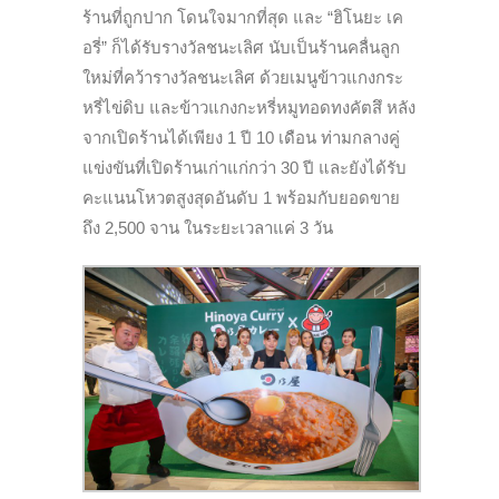
ร้านที่
ถูกปาก โดนใจมากที่สุด และ “ฮิโนยะ เค
อรี่” ก็ได้รับรางวัลชนะเลิศ นับเป็นร้านคลื่นลูก
ใหม่ที่คว้
ารางวัลชนะเลิศ ด้วยเมนูข้
าวแกงกระ
หรี่ไข่ดิบ และข้าวแกงกะหรี่หมูทอดทงคัตสึ
หลัง
จากเปิดร้านได้เพียง
1
ปี
10
เดือน ท่ามกลางคู่
แข่งขันที่เปิ
ดร้านเก่าแก่กว่า
30
ปี และยังได้รับ
คะแนนโหวตสูงสุดอั
นดับ
1
พร้อมกับยอดขาย
ถึง
2,500
จาน ในระยะเวลาแค่
3
วัน