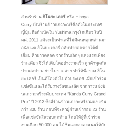
สำหรับร้าน
ฮิโนยะ เคอรี่
หรือ
Hinoya
Curry
เป็นร้านข้าวแกงกะหรี่ชื่อดั
งในประเทศ
ญี่ปุ่น ถือกำเนิดใน
Yushima
กรุงโตเกียว ในปี
คศ.
2011
แม้จะเป็นทำเลที่ไม่มีคนพลุกพล่
านมา
กนัก แต่ ฮิโนยะ เคอรี่ กลับทำยอดขายได้ดี
เยี่ยม คิวยาวตลอด จากร้านเล็กๆ แห่งแรกเพียง
ร้านเดียว จึงได้เติบโตอย่างรวดเร็ว ลูกค้าพูดกัน
ปากต่อปากอย่างไม่
ขาดสาย ทำให้ชื่อของ ฮิโน
ยะ เคอรี่ เป็นที่โด่งดังไปทั่วประเทศ เมื่อเข้าร่วม
แข่งขันและได้รั
บรางวัลชนะเลิศ จากการแข่งขั
นแกงกะหรี่ระดับประเทศ “
Kanda Curry Grand
Prix”
ปี
2013
ซึ่งมีร้านข้าวแกงกะหรี่ร่วมแข่
งขัน
กว่า
300
ร้าน ก่อนที่จะหาผู้ผ่านเข้ารอบ
23
ร้าน
เพื่อแข่งขันในรอบสุดท้าย โดยให้ผู้ที่เข้าร่วม
งานเกือบ
50,000
คน ได้ชิมและลงคะแนนให้กับ