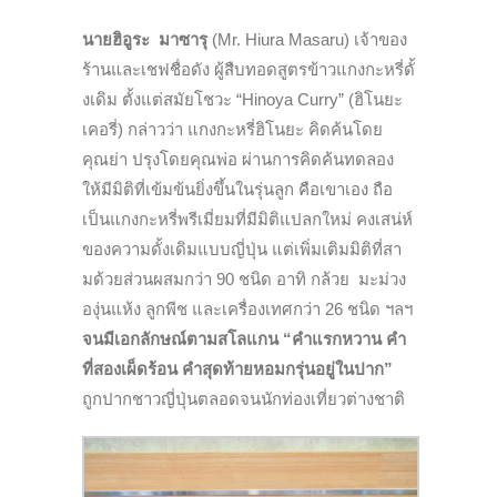
นายฮิอูระ มาซารุ
(
Mr. Hiura Masaru)
เจ้าของ
ร้านและเชฟชื่อดัง ผู้สืบทอดสูตรข้าวแกงกะหรี่ดั้
งเดิม ตั้งแต่สมัยโชวะ “
Hinoya Curry” (
ฮิโนยะ
เคอรี่) กล่าวว่า แกงกะหรี่ฮิโนยะ คิดค้นโดย
คุณย่า ปรุงโดยคุณพ่อ ผ่านการคิดค้นทดลอง
ให้มีมิติที่เข้มข้นยิ่งขึ้
นในรุ่นลูก คือเขาเอง ถือ
เป็นแกงกะหรี่พรีเมี่ยมที่มี
มิติแปลกใหม่ คงเสน่ห์
ของความดั้งเดิมแบบญี่
ปุ่น แต่เพิ่มเติมมิติที่สา
มด้วยส่
วนผสมกว่า
90
ชนิด อาทิ กล้วย มะม่วง
องุ่นแห้ง ลูกพีช และเครื่องเทศ
กว่า
26
ชนิด ฯลฯ
จนมีเอกลักษณ์ตามสโลแกน “คำแรกหวาน คำ
ที่สองเผ็ดร้อน คำสุดท้ายหอมกรุ่นอยู่ในปาก”
ถูกปากชาวญี่ปุ่นตลอดจนนักท่องเที่ยวต่างชาติ