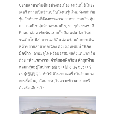
ขยายสาขาเพิ่มขึ้นอย่างต่
อเนื่อง จนวันนี้ ฮิโนยะ
เคอรี่ กลายเป็นร้านขวัญใจคนรุ่นใหม่ ทั้งกลุ่มวัย
รุ่น วัยทำงานที่ต้องการความสะดวก รวดเร็ว คุ้ม
ค่า รวมถึงกลุ่มวัยกลางคนถึงสูงอายุ
ด้วยรสชาติ
ที่กลมกล่อม เข้มข้นแบบดั้งเดิม แต่แปลกใหม่
จนเติบโตมีสาขารวม
57
แห่ง พร้อมกับการเดิน
หน้าขยายสาขาต่
อเนื่อง ด้วยคอนเซปท์
“แกง
มิดข้าว”
อร่อยจุใจ พร้อมรสสัมผัสตั้งแต่แรกเริ่ม
ด้วย
“คำแรกหวาน คำที่สองเผ็ดร้อน คำสุดท้าย
หอมกรุ่นอยู่ในปาก”
(
始まり甘く あとより辛
い 余韻残り）
ทำให้ ฮิโนยะ เคอรี่ เป็นร้านแกง
กะหรี่คลื่นลูกใหม่ ขวัญใจสาวกข้าวแกงกะหรี่
ตัวจริง เสียงจริง