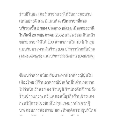
ร้านฮิโนยะ เคอรี่ สาขาแรกได้รับการตอบรับ
เป็นอย่
างดี และมีแผนที่จะ
เปิดสาขาที่สอง
บริเวณชั้น
2 ของ Cosmo plaza
เมืองทองธานี
ในวันที่
29
พฤษภาคม 2562
และพร้อมเดินหน้า
ขยายสาขาให้ได้
100
สาขาภายใน
10
ปี ในรูป
แบบรับประทานในร้าน (
Di)
บริการนำกลับบ้าน
(
Take Aways)
และบริการส่งถึงบ้าน (
Delivery)
ซึ่งพบว่าความนิยมรับประทานอาหารญี่ปุ่นใน
เมืองไทย มีร้านอาหารญี่ปุ่น
เกิ
ดขึ้นจำนวนมาก
ไม่ว่าเป็นร้านราเมง ร้านซูชิ ร้านทงคัตสึ รวมถึง
ร้านข้าวแกงกะหรี่ แต่ตอนนี้ธุรกิจร้านข้าวแกง
กะหรี่มี
การแข่งขันที่ไม่รุนแรงมากนัก จากผู้
ประกอบการน้อยราย ขณะที่พฤติกรรมผู้บริโภค