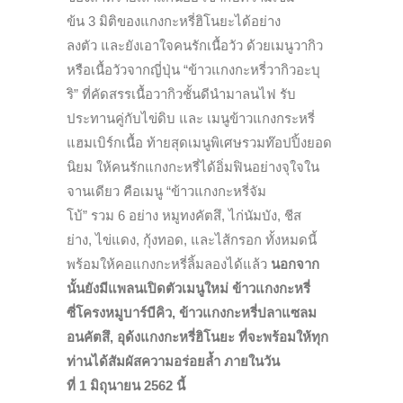
ข้น
3
มิติของแกงกะหรี่ฮิโนยะได้อย่
าง
ลงตัว
และยังเอาใจคนรักเนื้อวัว ด้วยเมนูวากิว
หรือเนื้อวัวจากญี่ปุ่น “ข้าวแกงกะหรี่วากิวอะบุ
ริ” ที่คัดสรรเนื้อวากิวชั้นดี
นำมาลนไฟ รับ
ประทานคู่กับไข่ดิบ
และ เมนูข้าวแกงกระหรี่
แฮมเบิร์กเนื้
อ
ท้ายสุดเมนูพิเศษรวมท๊อปปิ้
งยอด
นิยม ให้คนรักแกงกะหรี่ได้อิ่มฟินอย่
างจุใจใน
จานเดียว คือเมนู “ข้าวแกงกะหรี่จัม
โบ้” รวม
6
อย่าง หมูทงคัตสึ
,
ไก่นัมบัง
,
ชีส
ย่าง
,
ไข่แดง
,
กุ้งทอด
,
และไส้กรอก
ทั้งหมดนี้
พร้อมให้คอแกงกะหรี่
ลิ้มลองได้แล้ว
นอกจาก
นั้นยังมีแพลนเปิดตัวเมนู
ใหม่ ข้าวแกงกะหรี่
ซี่โครงหมูบาร์บี
คิว
,
ข้าวแกงกะหรี่ปลาแซลม
อนคัตสึ
,
อุด้งแกงกะหรี่ฮิโนยะ
ที่จะพร้อมให้ทุก
ท่านได้สัมผั
สความอร่อยล้ำ ภายในวัน
ที่
1
มิถุนายน 2562 นี้