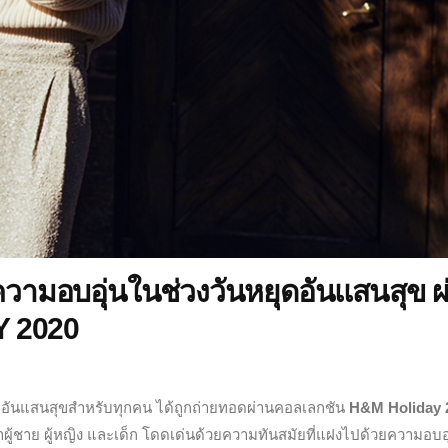
ความอบอุ่นในช่วงวันหยุดอันแสนสุข ผ
Y 2020
ลาอันแสนสุขสำหรับทุกคน ได้ถูกถ่ายทอดผ่านคอลเลกชัน
H&M Holiday 
้าผู้ชาย ผู้หญิง และเด็ก โดดเด่นด้วยความทันสมัยที่แฝงไปด้วยความอบอุ