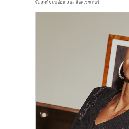
จั๊มสูทสีชมพูอ่อน และเสื้อสเวตเตอร์