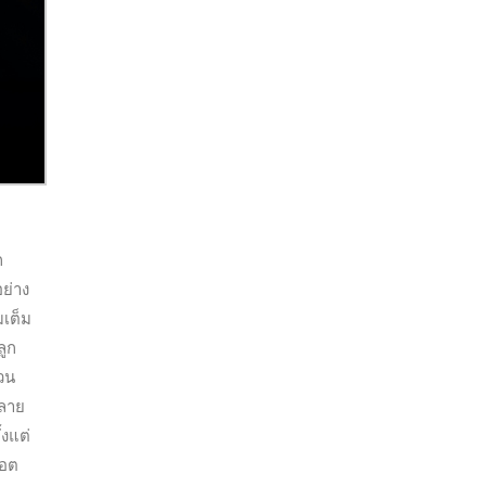
ก
อย่าง
มเต็ม
ลูก
่วน
หลาย
้งแต่
็อต