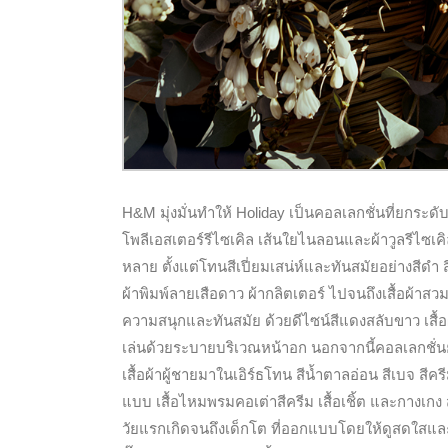
H&M มุ่งมั่นทำให้ Holiday เป็นคอลเลกชั่นที่ยกระดับ
โพลีเอสเตอร์รีไซเคิล เส้นใยไนลอนและผ้าวูลรีไซเค
หลาย ตั้งแต่โทนสีเปี่ยมเสน่ห์และทันสมัยอย่างสีดำ 
ผ้าพิมพ์ลายเสือดาว ผ้ากลิตเตอร์ ไปจนถึงเสื้อผ้าสว
ความสนุกและทันสมัย ด้วยดีไซน์สีแดงสลับขาว เสื้อผ้
เล่นด้วยระบายบริเวณหน้าอก นอกจากนี้คอลเลกชั่นยั
เสื้อผ้าผู้ชายมาในเอิร์ธโทน สีน้ำตาลอ่อน สีเบจ 
แบบ เสื้อไหมพรมคอเต่าสีครีม เสื้อเชิ้ต และกางเกง 
วัยแรกเกิดจนถึงเด็กโต ที่ออกแบบโดยให้ดูสดใสและ