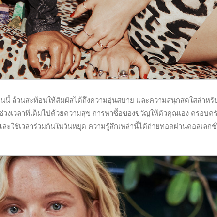
ี้ ล้วนสะท้อนให้สัมผัสได้ถึงความอุ่นสบาย และความสนุกสดใสสำหรั
่วงเวลาที่เต็มไปด้วยความสุข การหาซื้อของขวัญให้ตัวคุณเอง ครอบคร
ๆ และใช้เวลาร่วมกันในวันหยุด ความรู้สึกเหล่านี้ได้ถ่ายทอดผ่านคอลเลกชั