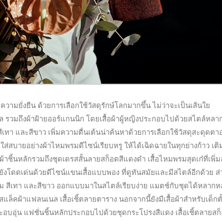
ความยั่งยืน ด้วยการเลือกใช้วัสดุรักษ์โลกมากขึ้น ไม่ว่าจะเป็นเส้นใย
ิล รวมถึงผ้าฝ้ายออร์แกนนิก โดยเสื้อผ้าผู้หญิงประกอบไปด้วยสไตล์หลา
สีเทา และสีขาว เพิ่มความตื่นเต้นน่าค้นหาด้วยการเลือกใช้วัสดุสะดุดตา
มใส่สบายอย่างผ้าไหมพรมดีไซน์เรียบหรู ให้ได้เฉิดฉายในทุกย่างก้าว เติ
าชิ้นหลักรวมถึงชุดเดรสสั้นลายสก็อตสีแดงดำ เสื้อไหมพรมสุดเก๋ที่เพิ่ม
งโดดเด่นด้วยดีไซน์แขนเสื้อแบบพอง ที่ดูทันสมัยและมีสไตล์อีกด้วย ส
สีครีม สีเทา และสีขาว ออกแบบมาในสไตล์เรียบง่าย แมตช์กับชุดได้หลาก
สแล็คผ้าแฟลนเนล เสื้อเชิ้ตลายตาราง นอกจากนี้ยังมีเสื้อผ้าสำหรับเด็กตั
อบอุ่น แฟชั่นชิ้นหลักประกอบไปด้วยชุดกระโปรงสีแดง เสื้อเชิ้ตลายสก