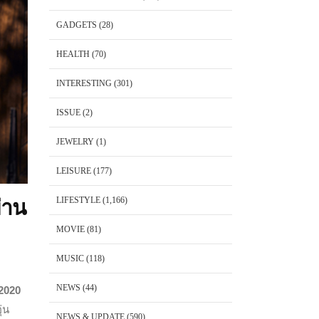
GADGETS
(28)
HEALTH
(70)
INTERESTING
(301)
ISSUE
(2)
JEWELRY
(1)
LEISURE
(177)
LIFESTYLE
(1,166)
่าน
MOVIE
(81)
MUSIC
(118)
NEWS
(44)
2020
่น
NEWS & UPDATE
(590)