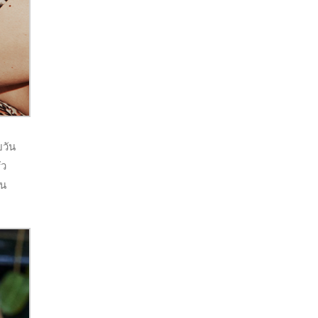
บวัน
ัว
่น