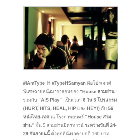
#IAmType_H #TypeHSamyan
คือโปรเจกต์
พิเศษฉายหนังมาราธอนของ
“House สามย่าน”
ร่วมกับ
“AIS Play”
เป็นเวลา
6 วัน 5 โปรแกรม
(HURT, HITS, HEAL, HIP
และ
HEY!)
กับ
56
หนังไทย-เทศ
ณ โรงภาพยนตร์
“House สาม
ย่าน”
ชั้น 5 สามย่านมิตรทาวน์
ระหว่าง
วันที่ 24-
29 กันยายนนี้
ตั๋วทุกที่นั่งราคาปกติ 160 บาท