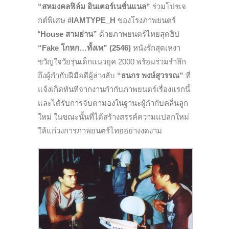
“สหมงคลฟิล์ม อินเตอร์เนชั่นแนล”
ร่วมโปรเจ
กต์พิเศษ
#IAMTYPE_H
ของโรงภาพยนตร์
“
House สามย่าน”
ด้วยภาพยนตร์ไทยสุดฮิป
“Fake โกหก…ทั้งเพ” (2546)
หนังรักสุดเหงา
ขวัญใจวัยรุ่นเด็กแนวยุค 2000 พร้อมร่วมรำลึก
ถึงผู้กำกับฝีมือดีผู้ล่วงลับ
“ธนกร พงษ์สุวรรณ”
ที่
แจ้งเกิดทันทีจากงานกำกับภาพยนตร์เรื่องแรกนี้
และได้รับการจับตามองในฐานะผู้กำกับคลื่นลูก
ใหม่ ในขณะนั้นที่ได้สร้างสรรค์ความแปลกใหม่
ให้แก่วงการภาพยนตร์ไทยอย่างงดงาม