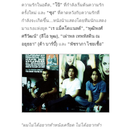
ความรักในอดีต,
“โป้”
ที่กำลังเริ่มต้นความรัก
ครั้งใหม่ และ
“ซุง”
ที่คาดหวังกับความรักที่
กำลังจะเกิดขึ้น…
หนังนำแสดงโดยทีมนักแสดง
มาแรงแห่งยุค
“เร แม็คโดแนลด์”
, “
พุฒิพงศ์
ศรีวัฒน์”
(ลีโอ พุฒ)
,
“เผ่าพล เทพหัสดิน ณ
อยุธยา” (ต้า บาร์บี้)
และ
“พัชราภา ไชยเชื้อ”
“ผมไม่ได้อยากทำหนังเครียด ไม่ได้อยากทำ