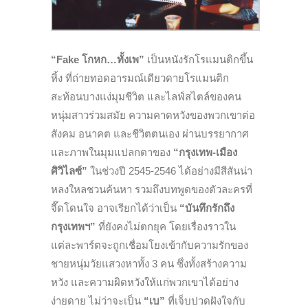
“Fake โกหก…ทั้งเพ”
เป็นหนังรักโรแมนติกขึ้น
หิ้ง ที่
ถ่ายทอดอารมณ์เดียวดายโรแมนติก
สะท้อนบางแง่มุมชีวิต และไลฟ์สไตล์
ของคน
หนุ่มสาว
ร่วมสมัย ความคาดหวังของพวกเขาต่อ
สังคม อนาคต และชีวิตตนเอง ผ่านบรรยากาศ
และภาพในมุมแปลกตาของ
“กรุงเทพ-เมือง
ศิวิไลซ์”
ในช่วงปี 2545-2546 ได้อย่างมีสีสันน่า
หลงใหลชวนค้นหา รวมถึงบทพูดของตัวละครที่
จี๊ดโดนใจ
อาจเรียกได้ว่าเป็น
“บันทึกรักถึง
กรุงเทพฯ”
ที่ยังคงไม่ตกยุค โดยเรื่องราวใน
แต่ละพาร์ตจะถูกเชื่อมโยงเข้ากับความรักของ
ชายหนุ่มวัยแสวงหาทั้ง 3 คน ซึ่งทั้งสร้างความ
หวัง และความผิดหวังให้แก่พวกเขาได้อย่าง
ง่ายดาย ไม่ว่าจะเป็น
“เบ”
ที่เจ็บปวดฝังใจกับ