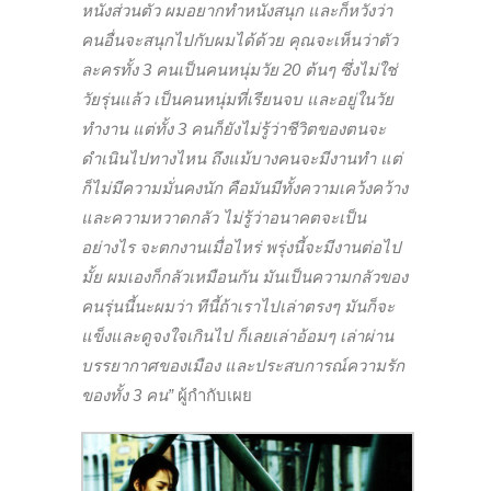
หนังส่วนตัว ผมอยากทำหนังสนุก และก็หวังว่า
คนอื่นจะสนุกไปกับผมได้ด้วย คุณจะเห็นว่าตัว
ละครทั้ง
3
คนเป็นคนหนุ่มวัย
20
ต้นๆ ซึ่งไม่ใช่
วัยรุ่นแล้ว เป็นคนหนุ่มที่เรียนจบ และอยู่ในวัย
ทำงาน แต่ทั้ง
3
คนก็ยังไม่รู้ว่าชีวิตของตนจะ
ดำเนินไปทางไหน ถึงแม้บางคนจะมีงานทำ แต่
ก็ไม่มีความมั่นคงนัก คือมันมีทั้งความเคว้งคว้าง
และความหวาดกลัว ไม่รู้ว่าอนาคตจะเป็น
อย่างไร จะตกงานเมื่อไหร่ พรุ่งนี้จะมีงานต่อไป
มั้ย ผมเองก็กลัวเหมือนกัน มันเป็นความกลัวของ
คนรุ่นนี้นะผมว่า ทีนี้ถ้าเราไปเล่าตรงๆ มันก็จะ
แข็งและดูจงใจเกินไป ก็เลยเล่าอ้อมๆ เล่าผ่าน
บรรยากาศของเมือง และประสบการณ์ความรัก
ของทั้ง
3
คน”
ผู้กำกับเผย