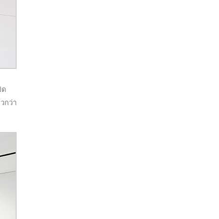
ิด
้วกว่า