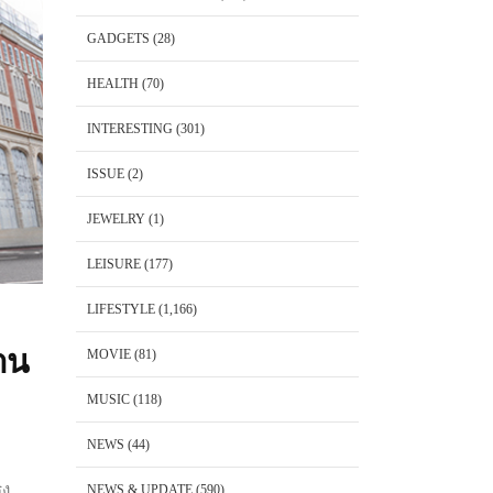
GADGETS
(28)
HEALTH
(70)
INTERESTING
(301)
ISSUE
(2)
JEWELRY
(1)
LEISURE
(177)
LIFESTYLE
(1,166)
าน
MOVIE
(81)
MUSIC
(118)
NEWS
(44)
ุง
NEWS & UPDATE
(590)