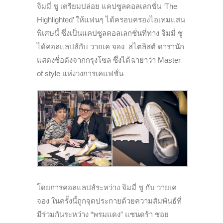
จิมมี่ ชู เตรียมปล่อย แคปซูลคอลเลกชั่น ‘The
Highlighted’ ให้แฟนๆ ได้ครอบครองไอเทมแสน
พิเศษนี้ ซึ่งเป็นแคปซูลคอลเลกชั่นที่ทาง จิมมี่ ชู
ได้คอลแลปส์กับ วายเค จอง สไตลิสต์ ดารานัก
แสดงชื่อดังจากกรุงโซล ซึ่งได้ฉายาว่า Master
of style แห่งวงการเคแฟชั่น
โดยการคอลแลปส์ระหว่าง จิมมี่ ชู กับ วายเค
จอง ในครั้งนี้ถูกจุดประกายด้วยความสัมพันธ์ที่
มีร่วมกันระหว่าง “พรมแดง” แซนดร้า ชอย