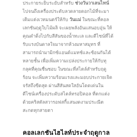
ประกายระยิบระยับสำหรับ
ช่วงวันวาเลนไทน์
ไปจนถึงเครื่องประดับลวดลายดอกไม้ที่จะมา
เติมแต่งเวทมนตร์ให้กับ
วันแม่
ในขณะที่คอล
เลกชันฤดูใบไม้ผลิ จะเผยพลังอันแสนอบอุ่น ให้
คุณดำดิ่งไปกับสีสันของน้ำทะเล และดีไซน์ที่ได้
รับแรงบันดาลใจมาจากห้วงมหาสมุทร ที่
สามารถนำมามิกซ์แอนด์แมทช์และซ้อนกันได้
หลายชั้น เพื่อเพิ่มความเปล่งประกายให้กับทุ
กลุคที่คุณชื่นชอบ ในขณะที่สไตล์สำหรับฤดู
ร้อน จะเพิ่มความร้อนแรงและมอบประกายเจิด
จรัสถึงขีดสุด ผ่านสีสันสดใสอันโดดเด่นใน
ดีไซน์เครื่องประดับสไตล์ทรอปิคอล ที่ตกแต่ง
ด้วยคริสตัลสวารอฟสกี้แสนงดงามประณีต
สะกดทุกสายตา
คอลเลกชันไฮไลท์ประจำฤดูกาล