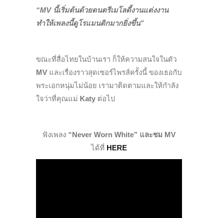
“MV นี้เริ่มต้นด้วยดนตรีเมโลดี้งานแต่งงาน
ทำให้เพลงนี้ดูโรแมนติกมากยิ่งขึ้น”
ขณะที่สื่อไทยในบ้านเรา ก็ให้ความสนใจในตัว
MV
และเรื่องราวสุดเซอร์ไพรส์ครั้งนี้ ของเธอกับ
พระเอกหนุ่มไม่น้อย เรามาติดตามและให้กำลัง
ใจว่าที่คุณแม่
Katy
ต่อไป
ฟังเพลง
“Never Worn White” และชม MV
ได้ที่
HERE