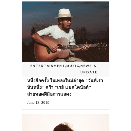
ENTERTAINMENT
,
MUSIC
,
NEWS &
UPDATE
“สิงโต นำโชค” ชวนทุกคู่รักนับหยุด
หนึ่งอีกครั้ง ในเพลงใหม่ล่าสุด “วันที่เรา
นับหนึ่ง” คว้า “เรย์ แมคโดนัลด์”
ถ่ายทอดฝีมือการแสดง
June 13, 2019