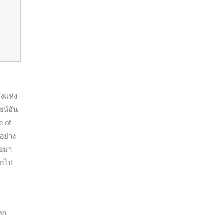
ังแห่ง
ซน์อัน
e of
อย่าง
่อมา
อกไป
ลก