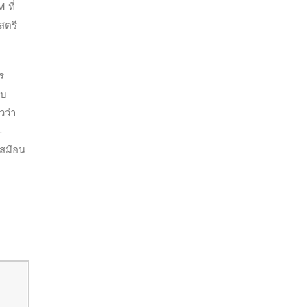
 ที่
สตรี
ร
บบ
วว่า
-
เสมือน