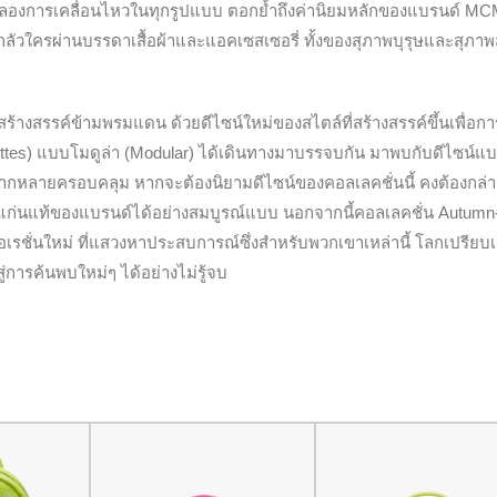
ลิมฉลองการเคลื่อนไหวในทุกรูปแบบ ตอกย้ำถึงค่านิยมหลักของแบรนด์ MCM
กลัวใครผ่านบรรดาเสื้อผ้าและแอคเซสเซอรี่ ทั้งของสุภาพบุรุษและสุภาพ
างสรรค์ข้ามพรมแดน ด้วยดีไซน์ใหม่ของสไตล์ที่สร้างสรรค์ขึ้นเพื่อกา
uettes) แบบโมดูล่า (Modular) ได้เดินทางมาบรรจบกัน มาพบกับดีไซน์แ
หลากหลายครอบคลุม หากจะต้องนิยามดีไซน์ของคอลเลคชั่นนี้ คงต้องกล่า
ึ่งแก่นแท้ของแบรนด์ได้อย่างสมบูรณ์แบบ นอกจากนี้คอลเลคชั่น Autumn
เรชั่นใหม่ ที่แสวงหาประสบการณ์ซึ่งสำหรับพวกเขาเหล่านี้ โลกเปรียบ
่การค้นพบใหม่ๆ ได้อย่างไม่รู้จบ