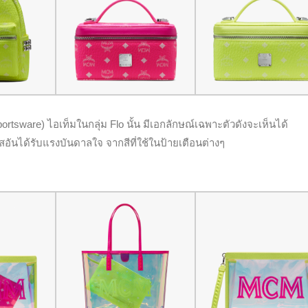
tsware) ไอเท็มในกลุ่ม Flo นั้น มีเอกลักษณ์เฉพาะตัวดังจะเห็นได้
นได้รับแรงบันดาลใจ จากสีที่ใช้ในป้ายเตือนต่างๆ