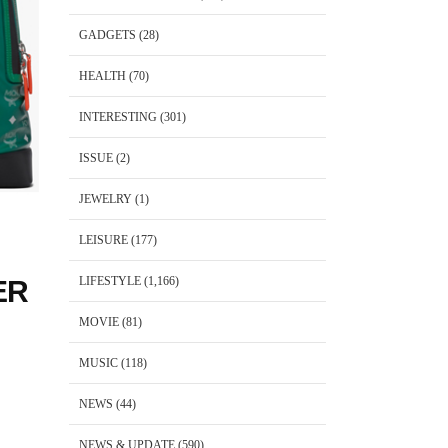
GADGETS
(28)
HEALTH
(70)
INTERESTING
(301)
ISSUE
(2)
JEWELRY
(1)
LEISURE
(177)
LIFESTYLE
(1,166)
ER
MOVIE
(81)
MUSIC
(118)
NEWS
(44)
NEWS & UPDATE
(590)