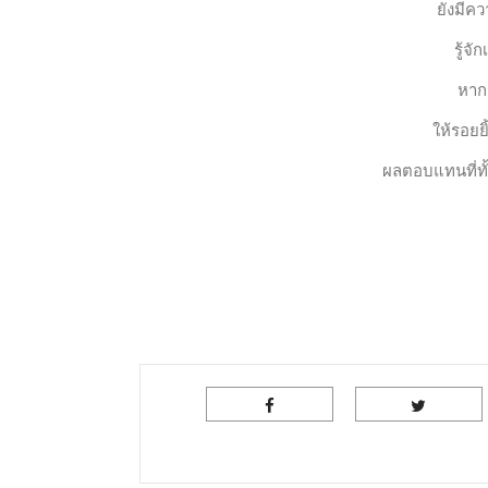
ยังมีคว
รู้จั
หากร
ให้รอยย
ผลตอบแทนที่ทั