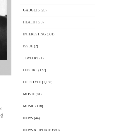
GADGETS
(28)
HEALTH
(70)
INTERESTING
(301)
ISSUE
(2)
JEWELRY
(1)
LEISURE
(177)
LIFESTYLE
(1,166)
MOVIE
(81)
MUSIC
(118)
3
ี่
NEWS
(44)
NEWS & UPDATE
(590)