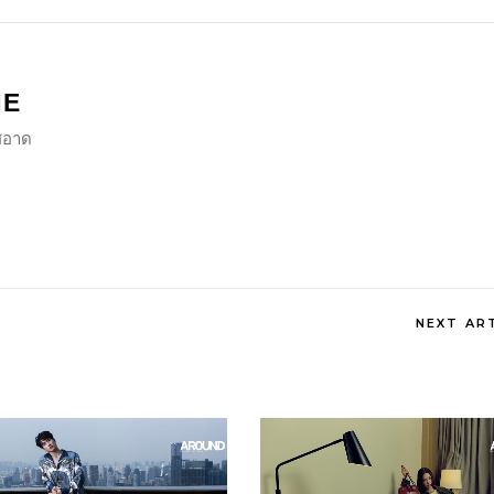
NE
ีสอาด
NEXT AR