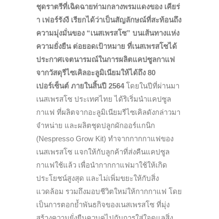
ชุดราตรีที่เฉิดฉายท่ามกลางพรมแดงของ เคียร่
า เฟอร์รังงี
เรียกได้ว่าเป็นสัญลักษณ์ที่สะท้อนถึง
ความมุ่งมั่นของ “เนสเพรสโซ” บนเส้นทางแห่ง
ความยั่งยืน ต่อยอดเป้าหมาย ที่เนสเพรสโซได้
ประกาศเจตนารมณ์ในการผลิตแคปซูลกาแฟ
จากวัสดุรีไซเคิลอะลูมิเนียมให้ได้ถึง 80
เปอร์เซ็นต์ ภายในสิ้นปี 2564
โดยในปีที่ผ่านมา
เนสเพรสโซ ประเทศไทย ได้ริเริ่มนำแคปซูล
กาแฟ ที่ผลิตจากอะลูมิเนียมรีไซเคิลดังกล่าวมา
จำหน่าย และผลิตชุดปลูกผักออร์แกนิก
(Nespresso Grow Kit) ทำจากกากกาแฟของ
เนสเพรสโซ แจกให้กับลูกค้าที่ส่งคืนแคปซูล
กาแฟใช้แล้ว เพื่อนำกากกาแฟมาใช้ให้เกิด
ประโยชน์สูงสุด และไม่เพิ่มขยะให้กับสิ่ง
แวดล้อม รวมถึงมอบชีวิตใหม่ให้กากกาแฟ โดย
เป็นการตอกย้ำพันธกิจของเนสเพรสโซ ที่มุ่ง
สร้างความยั่งยืนควบคู่ไปกับการใส่ใจดูแลสิ่ง