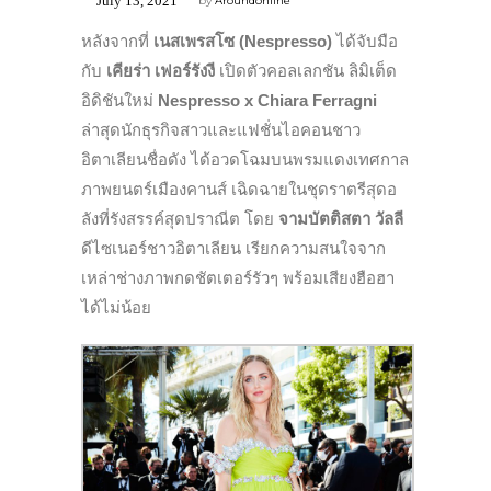
July 13, 2021
by
Aroundonline
หลังจากที่
เนสเพรสโซ
(Nespresso)
ได้จับมือ
กับ
เคียร่า เฟอร์รังงี
เปิดตัวคอลเลกชัน ลิมิเต็ด
อิดิชันใหม่
Nespresso x Chiara Ferragni
ล่าสุดนักธุรกิจสาวและแฟชั่นไอคอนชาว
อิตาเลียนชื่อดัง ได้อวดโฉมบนพรมแดงเทศกาล
ภาพยนตร์เมืองคานส์ เฉิดฉายในชุดราตรีสุดอ
ลังที่รังสรรค์สุดปราณีต โดย
จามบัตติสตา วัลลี
ดีไซเนอร์ชาวอิตาเลียน เรียกความสนใจจาก
เหล่าช่างภาพกดชัตเตอร์รัวๆ พร้อมเสียงฮือฮา
ได้ไม่น้อย