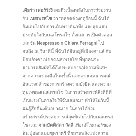
เคียร่า เฟอร์รังงี
เผยถึงเบื้องหลังในการร่วมงาน
กับ
เนสเพรสโซ
ว่า “ตลอดช่วงฤดูร้อนนี้ ฉันได้
อิ่มเอมไปกับการเดินทางที่น่าทึ่ง และสุดแสน
ประทับใจกับเนสโพรสโซ
ตั้งแต่การเปิดตัวคอล
เลกชัน
Nespresso x Chiara Ferragni
ไป
จนถึง ณ วินาทีนี้ ที่ฉันได้ยืนอยู่ที่เมืองคานส์ กับ
ป๊อปอัพคาเฟ่ของเนสเพรสโซ ที่ทุกคนจะ
สามารถสัมผัสได้ถึงประสบการณ์ความพิเศษ
จากความร่วมมือในครั้งนี้ และจากเจตนารมณ์
อันแรงกล้าของการสร้างความยั่งยืน และความ
ทุ่มเทของเนสเพรสโซ ในการสร้างสรรค์สิ่งที่ดีที่
เป็นแรงบันดาลใจให้ฉันเสมอมา ทำให้ในวันนี้
ฉันรู้สึกตื่นเต้นอย่างมาก ในการได้ร่วม
สร้างสรรค์ประสบการณ์สุดพิเศษไปกับเนสเพรส
โซ
และ
จามบัตติสตา วัลลี
เพื่อนดีไซเนอร์ของ
ฉัน ผู้ออกแบบชุดราตรี ที่ผสานพลังแห่งความ