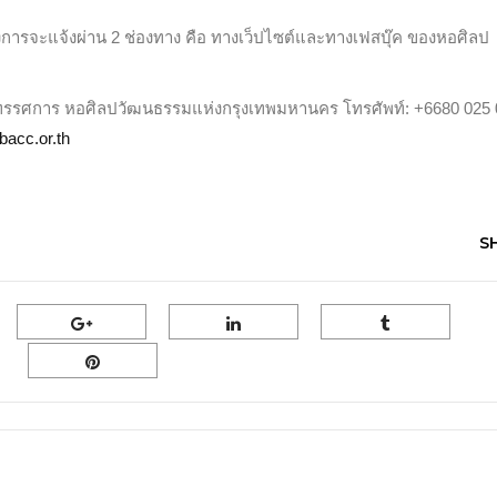
รงการจะแจ้งผ่าน 2 ช่องทาง คือ ทางเว็ปไซต์และทางเฟสบุ๊ค ของหอศิลป
ิทรรศการ หอศิลปวัฒนธรรมแห่งกรุงเทพมหานคร โทรศัพท์: +6680 025
bacc.or.th
S