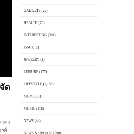
GADGETS
(28)
HEALTH
(70)
INTERESTING
(301)
ISSUE
(2)
JEWELRY
(1)
LEISURE
(177)
LIFESTYLE
(1,166)
จัด
MOVIE
(81)
MUSIC
(118)
NEWS
(44)
ส่งผล
รรค์
NEWS & UPDATE
(590)