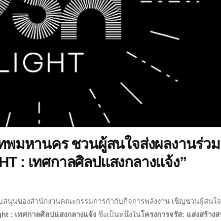
ทพมหานคร ชวนผู้สนใจส่งผลงานร่วม
HT : เทศกาลศิลปแสงกลางแจ้ง”
สนุนของสำนักงานคณะกรรมการกำกับกิจการพลังงาน เชิญชวนผู้สนใจ
ght : เทศกาลศิลปแสงกลางแจ้ง
ซึ่งเป็นหนึ่งใน
โครงการจรัส: แสงสร้างส