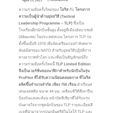
April 13, 2021
by
Aroundonline
ความร่วมมือครั้งใหม่ของ
โอริส
กับ
โครงการ
ความเป็นผู้นำด้านยุทธวิธี (
Tactical
Leadership Programme – TLP)
ซึ่งเป็น
โรงเรียนฝึกนักบินชั้นสูง ตั้งอยู่ที่เมืองอัลบาเซเต้
(
Albacete
)
ในประเทศสเปน โครงการ
TLP
ก่อ
ตั้งขึ้นเมื่อปี
1978
เพื่อจัดเตรียมกองกำลังทหาร
พันธมิตรของ
NATO
สำหรับยุทธวิธีปฏิบัติการ
ทางอากาศทั่วโลก และเพื่อเป็นสัญลักษณ์ถึง
ความร่วมมือครั้งใหม่นี้
TLP Limited Edition
จึงเป็นเวอร์ชั่นของนาฬิกาสำหรับนักบินในรุ่น
ProPilot
ที่ได้รับความนิยมตลอดกาล ที่โอริส
ผลิตขึ้นจำนวนจำกัด เพียง 750 เรือน
ตัวเรือนส
เตนเลสสตีล ขนาด 44 มม. เคลือบพีวีดีสีเทาปืน
ป้องกันแสงสะท้อน หน้าปัดสีเขียวที่ได้รับแรง
บันดาลใจจากชุดนักบินของ
TLP
รายละเอียดสี
เบจที่นำมาจากรูปนกอินทรีย์ในโลโก้
TLP
และ