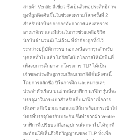
สายผ้า
Ventile
สีเขียว ซึ่งเป็นสิ่งทอประสิทธิภาพ
สูงที่ถูกคิดค้นขึ้นในช่วงสงครามโลกครั้งที่ 2
สำหรับนักบินของกองทัพอากาศแห่งสหราช
อาณาจักร และมีส่วนในการช่วยเหลือชีวิต
นักบินจำนวนนับไม่ถ้วน ที่จำต้องถูกทิ้งไว้
ระหว่างปฏิบัติการรบ นอกเหนือจากรุ่นสำหรับ
บุคคลทั่วไปแล้ว โอริสยังเปิดโอกาสให้นักบินที่
เพิ่งจบการศึกษาจากโครงการ
TLP
ได้เป็น
เจ้าของประดิษฐกรรมเรือนเวลาอิดิชั่นพิเศษนี้
โดยการสลักชื่อ ปีในการฝึก และหมายเลข
ประจำตัวเรือน บนฝาหลังนาฬิกา นาฬิการุ่นนี้จะ
บรรจุมาในกระเป๋าสำหรับเก็บนาฬิกาเพื่อการ
เดินทาง สีเขียวมะกอกและสีส้ม พร้อมกระเป๋าใส่
บัตรที่บรรจุบัตรรับประกัน ซึ่งทำจากผ้า
Ventile
นาฬิกาที่เปรียบเสมือนอุปกรณ์พกพาไปได้ทุกที่
สะท้อนให้เห็นถึงจิตวิญญาณของ
TLP
ทั้งเพื่อ