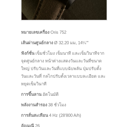
หมายเลขเครื่อง
Oris
752
เส้นผ่านศูนย์กลาง
Ø
32
.
2
0
มม
, 1
4
¼’”
ฟังก์ชั่น
เข็มชั่วโมง เข็มนาที และเข็มวินาทีจาก
จุดศูนย์กลาง หน้าต่างแสดงวันและวันที่ขนาด
ใหญ่ ปรับวันและวันที่แบบฉับพลัน ปุ่มปรับตั้ง
วันและวันที่ กลไกปรับตั้งเวลาแบบละเอียด และ
หยุดเข็มวินาที
การขึ้นลาน
อัตโนมัติ
พลังงานสำรอง
38
ชั่วโมง
การสั่นสะเทือน
4 Hz (28’800 A/h)
อัญมณี
26