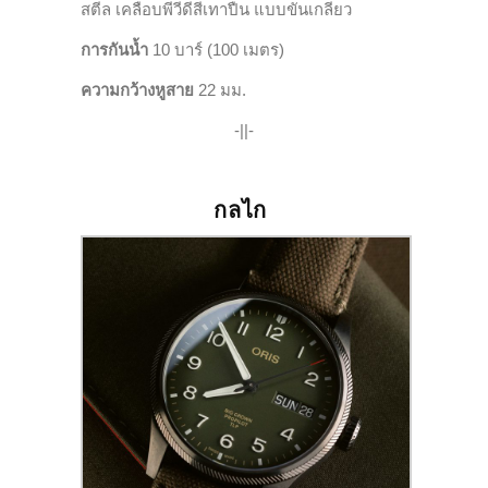
สตีล เคลือบพีวีดีสีเทาปืน แบบขันเกลียว
การกันน้ำ
10
บาร์ (
100
เมตร)
ความกว้างหูสาย
2
2
มม.
-||-
กลไก