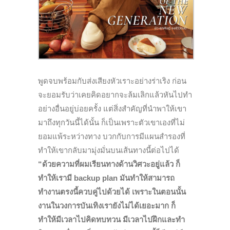
พูดจบพร้อมกับส่งเสียงหัวเราะอย่างร่าเริง ก่อน
จะยอมรับว่าเคยคิดอยากจะล้มเลิกแล้วหันไปทำ
อย่างอื่นอยู่บ่อยครั้ง แต่สิ่งสำคัญที่นำพาให้เขา
มาถึงทุกวันนี้ได้นั้น ก็เป็นเพราะตัวเขาเองที่ไม่
ยอมแพ้ระหว่างทาง บวกกับการมีแผนสำรองที่
ทำให้เขากลับมามุ่งมั่นบนเส้นทางนี้ต่อไปได้
“ด้วยความที่ผมเรียนทางด้านวิศวะอยู่แล้ว ก็
ทำให้เรามี backup plan มันทำให้สามารถ
ทำงานตรงนี้ควบคู่ไปด้วยได้ เพราะในตอนนั้น
งานในวงการบันเทิงเรายังไม่ได้เยอะมาก ก็
ทำให้มีเวลาไปคิดทบทวน มีเวลาไปฝึกและทำ