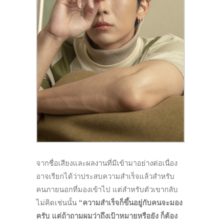
จากชื่อเสียงและผลงานที่มีเข้ามาอย่างต่อเนื่อง
อาจเรียกได้ว่าประสบความสำเร็จแล้วสำหรับ
คนภายนอกที่มองเข้าไป แต่สำหรับตัวเขากลับ
ไม่คิดเช่นนั้น
“ความสำเร็จก็ขึ้นอยู่กับคนจะมอง
ครับ แต่ถ้าถามผมว่าถึงเป้าหมายหรือยัง ก็ต้อง