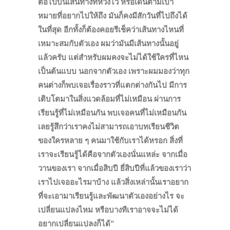
ต่อไปบนเส้นทางที่หวังไว้ หรือเดินตามเป้า
หมายที่อยากไปให้ถึง มันก็คงมีสักวันที่ไปถึงได้
ในที่สุด อีกทั้งก็ต้องคอยรีเช็คว่าเส้นทางไหนที่
เหมาะสมกับตัวเอง ผมว่ามันมีเส้นทางนั้นอยู่
แล้วครับ แต่สำหรับผมคงจะไม่ได้ใช้ใครที่ไหน
เป็นต้นแบบ นอกจากตัวเอง เพราะผมมองว่าทุก
คนต่างก็พบเจอเรื่องราวที่แตกต่างกันไป มีการ
เติบโตมาในสิ่งแวดล้อมที่ไม่เหมือน ผ่านการ
เรียนรู้ที่ไม่เหมือนกัน พบเจอคนที่ไม่เหมือนกัน
เลยรู้สึกว่าเราคงไม่สามารถเอาบทเรียนชีวิต
ของใครหลาย ๆ คนมาใช้กับเราได้หรอก สิ่งที่
เราจะเรียนรู้ได้คือจากตัวเองนั่นแหล่ะ จากเมื่อ
วานของเรา จากเมื่อสิบปี ยี่สิบปีที่แล้วของเราว่า
เราไปเจออะไรมาบ้าง แล้วสิ่งเหล่านั้นเราอยาก
ที่จะเอามาเรียนรู้และพัฒนาตัวเองอย่างไร จะ
เปลี่ยนแปลงไหม หรือบางทีเราอาจจะไม่ได้
อยากเปลี่ยนแปลงก็ได้”