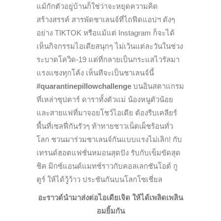
แม้กักตัวอยู่บ้านก็ใช่ว่าจะหยุดความคิด
สร้างสรรค์ สารพัดชาเลนจ์ที่ไถฟีดแอปฯ ดังๆ
อย่าง TIKTOK หรือแม้แต่ Instagram ก็จะได้
เห็นกิจกรรมไอเดียสนุกๆ ไม่เว้นแต่ละวันในช่วง
ระบาดโควิด-19 แต่ที่กลายเป็นกระแสไวรัลมา
แรงแซงทุกโค้ง เห็นทีจะเป็นชาเลนจ์นี้
#quarantinepillowchallenge
บนอินสตาแกรม
ที่เหล่าซุปตาร์ ดาราทั้งตัวแม่ น้องหนูตัวน้อย
และสายแฟที่มาจอยโชว์ไอเดีย ต้องรีบเคลียร์
พื้นที่เซลฟี่กันรัวๆ ท้าทายชาวเน็ตเผ็ชร้อนทั่ว
โลก ชวนมาร่วมชาเลนจ์กันแบบแรงไม่เลิก! กับ
เทรนด์ฮอตแฟชั่นหมอนสุดปัง รับกับเข็มขัดสุด
ชิค มิกซ์แอนด์แมทช์ราวกับคอลเลกชันโอต์ กู
ตูร์ ให้ได้วู้ว้าว ประชันกันบนโลกโซเชี่ยล
อะราวด์นำมาส่งต่อไอเดียเจิด ให้ได้เพลิดเพลิน
อมยิ้มกัน