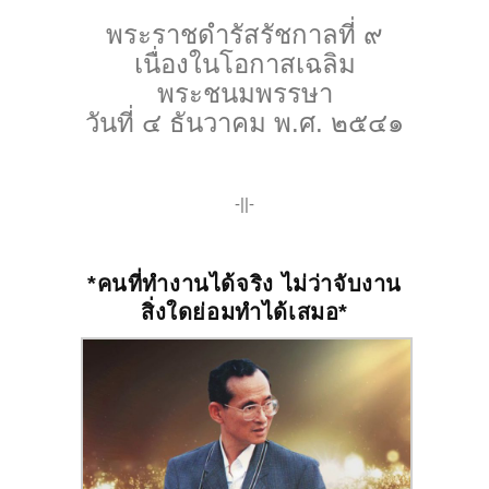
พระราชดำรัสรัชกาลที่ ๙
เนื่องในโอกาสเฉลิม
พระชนมพรรษา
วันที่ ๔ ธันวาคม พ.ศ. ๒๕๔๑
-||-
*คนที่ทำงานได้จริง
ไม่ว่าจับงาน
สิ่งใดย่อมทำได้เสมอ*