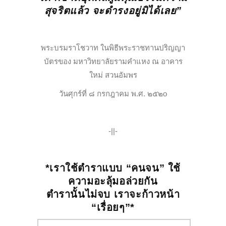
สุจริตแล้ว จะดำรงอยู่มิได้เลย”
พระบรมราโชวาท ในพิธีพระราชทานปริญญา
บัตรของ มหาวิทยาลัยรามคำแหง ณ อาคาร
ใหม่ สวนอัมพร
วันศุกร์ที่ ๘ กรกฎาคม พ.ศ. ๒๕๒o
-||-
*เราใช้ตำราแบบ “คนจน” ใช้
ความอะลุ้มอล่วยกัน
ตำรานั้นไม่จบ เราจะก้าวหน้า
“เรื่อยๆ”*