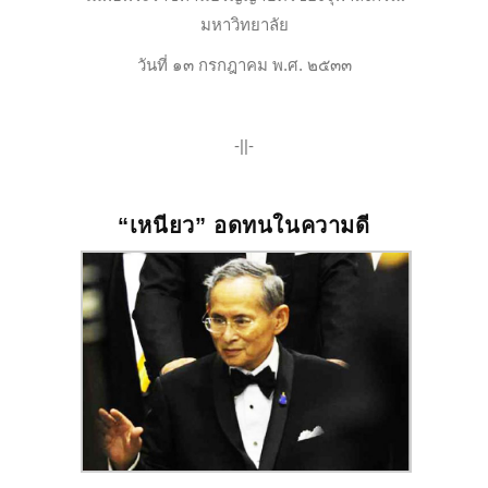
มหาวิทยาลัย
วันที่ ๑๓ กรกฎาคม พ.ศ. ๒๕๓๓
-||-
“เหนียว” อดทนในความดี