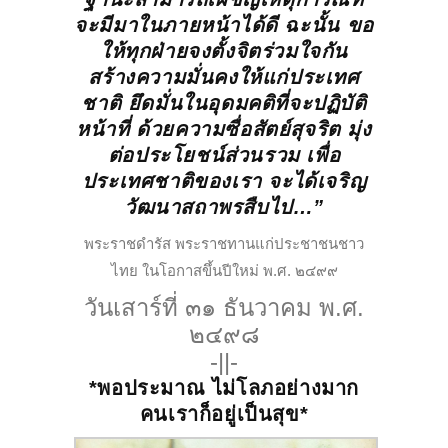
จะมีมาในภายหน้าได้ดี ฉะนั้น
ขอ
ให้ทุกฝ่ายจงตั้งจิตร่วมใจกัน
สร้างความมั่นคง
ให้แก่ประเทศ
ชาติ ยึดมั่นในอุดมคติที่จะปฏิบัติ
หน้าที่
ด้วยความซื่อสัตย์สุจริต มุ่ง
ต่อประโยชน์ส่วนรวม
เพื่อ
ประเทศชาติของเรา จะได้เจริญ
วัฒนาสถาพรสืบไป…”
พระราชดำรัส พระราชทานแก่ประชาชนชาว
ไทย ในโอกาสขึ้นปีใหม่ พ.ศ. ๒๔๙๙
วันเสาร์ที่ ๓๑ ธันวาคม พ.ศ.
๒๔๙๘
-||-
*พอประมาณ ไม่โลภอย่างมาก
คนเราก็อยู่เป็นสุข*