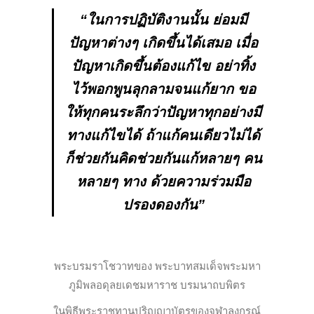
“ในการปฏิบัติงานนั้น ย่อมมี
ปัญหาต่างๆ เกิดขึ้นได้
เสมอ เมื่อ
ปัญหาเกิดขึ้นต้องแก้ไข อย่าทิ้ง
ไว้
พอกพูนลุกลามจนแก้ยาก ขอ
ให้ทุกคนระลึกว่า
ปัญหาทุกอย่างมี
ทางแก้ไขได้ ถ้าแก้คนเดียวไม่ได้
ก็ช่วยกันคิดช่วยกันแก้หลายๆ คน
หลายๆ ทาง
ด้วยความร่วมมือ
ปรองดองกัน”
พระบรมราโชวาทของ พระบาทสมเด็จพระมหา
ภูมิพลอดุลยเดชมหาราช บรมนาถบพิตร
ในพิธีพระราชทานปริญญาบัตรของจุฬาลงกรณ์