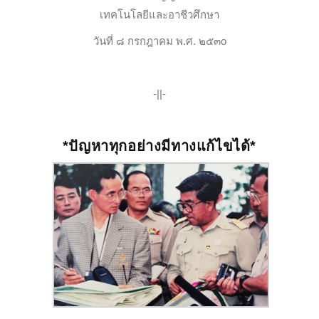
เทคโนโลยีและอาชีวศึกษา
วันที่ ๘ กรกฎาคม พ.ศ. ๒๕๓o
-||-
*ปัญหาทุกอย่างมีทางแก้ไขได้*