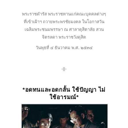
พระราชดำรัส พระราชทานแก่คณะบุคคลต่างๆ
ที่เข้าเฝ้าฯ ถวายพระพรชัยมงคล ในโอกาสวัน
เฉลิมพระชนมพรรษา ณ ศาลาดุสิตาลัย สวน
จิตรลดา พระราชวังดุสิต
วันพุธที่ ๔ ธันวาคม พ.ศ. ๒๕๓๔
-||-
*อดทนและอดกลั้น ใช้ปัญญา ไม่
ใช้อารมณ์*