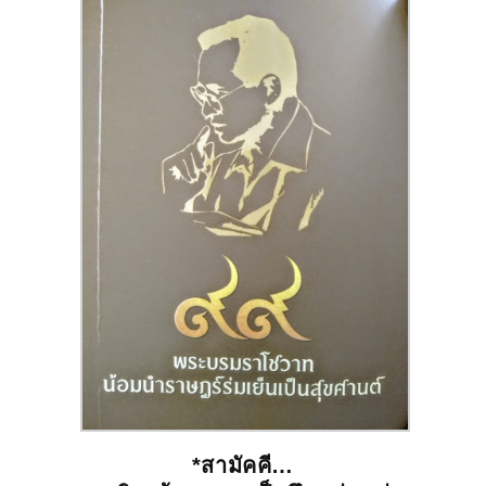
*สามัคคี…