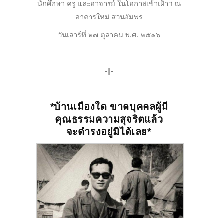
นักศึกษา ครู และอาจารย์ ในโอกาสเข้าเฝ้าฯ ณ
อาคารใหม่ สวนอัมพร
วันเสาร์ที่ ๒๗ ตุลาคม พ.ศ. ๒๕๑๖
-||-
*บ้านเมืองใด ขาดบุคคลผู้มี
คุณธรรมความสุจริตแล้ว
จะดำรงอยู่มิได้เลย*