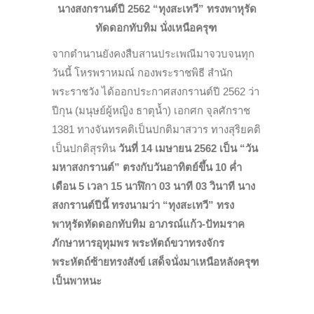
นางสงกรานต์ปี
2562 “ทุงสะเทวี” ทรงพาหุรัด
ทัดดอกทับทิม นั่งเหนือครุฑ
จากตำนานยังคงสืบสานประเพณีมาจวบจนทุก
วันนี้ โหรพราหมณ์ กองพระราชพิธี สำนัก
พระราชวัง ได้ออกประกาศสงกรานต์ปี 2562 ว่า
ปีกุน (มนุษย์ผู้หญิง ธาตุน้ำ) เอกศก จุลศักราช
1381 ทางจันทรคติเป็นปกติมาสวาร ทางสุริยคติ
เป็นปกติสุรทิน
วันที่ 14 เมษายน 2562 เป็น “วัน
มหาสงกรานต์” ตรงกับวันอาทิตย์ขึ้น 10 ค่ำ
เดือน 5 เวลา 15 นาฬิกา 03 นาที 03 วินาที นาง
สงกรานต์ปีนี้ ทรงนามว่า “ทุงสะเทวี” ทรง
พาหุรัดทัดดอกทับทิม อาภรณ์แก้ว-ปัทมราค
ภักษาหารอุทุมพร พระหัตถ์ขวาทรงจักร
พระหัตถ์ซ้ายทรงสังข์ เสด็จนั่งมาเหนือหลังครุฑ
เป็นพาหนะ