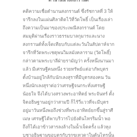
คติความเชื่อตำนานสงกรานต์ ซึ่งรัชกาลที่ 3 ให้
จารึกลงในแผ่นศิลาติดไว้ที่วัดโพธิ์ เป็นเรื่องเล่า
ถึงความเป็นมาของประเพณีสงกรานต์ โดย
สมมุติผ่านเรื่องราวธรรมบาลกุมารและนาง
สงกรานต์ทั้งเจ็ดเทียบกับแต่ละวันในสัปดาห์จาก
จารึกที่วัดพระเชตุพนวิมลมังคลาราม (วัดโพธิ์)
กล่าวตามพระบาลีฝ่ายรามัญว่า ครั้งหนึ่งนานมา
แล้ว มีเศรษฐีคนหนึ่ง รวยทรัพย์แต่อาภัพบุตร
ตั้งบ้านอยู่ใกล้กับนักเลงสุราที่มีบุตรสองคน วัน
หนึ่งนักเลงสุราต่อว่าเศรษฐีจนกระทั่งเศรษฐี
น้อยใจ จึงได้บวงสรวงพระอาทิตย์ พระจันทร์ ตั้ง
จิตอธิษฐานอยู่กว่าสามปี ก็ไร้วี่แววที่จะมีบุตร
อยู่มาวันหนึ่งพอถึงช่วงที่พระอาทิตย์ยกขึ้นสู่ราศี
เมษ เศรษฐีได้พาบริวารไปยังต้นไทรริมน้ำ พอ
ถึงก็ได้เอาข้าวสารลงล้างในน้ำเจ็ดครั้ง แล้วหุง
บูชาอธิษฐานขอบุตรกับรุกขเทวดาในต้นไทรนั้น