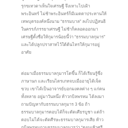
รุกขเทวดาเห็นใจเศรษฐี จึงเหาะไปเฝ้า
พระอินทร์ ไม่ช้าพระอินทร์ก็มีเมตตาประทานให้
เทพบุตรองค์หนึ่งนาม “ธรรมบาล” ลงไปปฏิสนธิ
ในครรภ์ภรรยาเศรษฐี ไม่ช้าก็คลอดออกมา
เศรษฐีตั้งชื่อให้กุมารน้อยนี้ว่า “ธรรมบาลกุมาร”
และได้ปลูกปราสาทไว้ใต้ต้นไทรให้กุมารอยู่
อาศัย
ต่อมาเมื่อธรรมบาลกุมารโตขึ้น ก็ได้เรียนรู้ซึ่ง
ภาษานก และเรียนไตรเภทจบเมื่ออายุได้เจ็ด
ขวบ เขาได้เป็นอาจารย์บอกมงคลต่าง ๆ แก่คน
ทั้งหลาย อยู่มาวันหนึ่ง ท้าวกบิลพรหม ได้ลงมา
ถามปัญหากับธรรมบาลกุมาร 3 ข้อ ถ้า
ธรรมบาลกุมารตอบได้ก็จะตัดเศียรบูชา แต่ถ้า
ตอบไม่ได้จะตัดศีรษะธรรมบาลกุมารเสีย ท้าว
กบิลพรหมถามธรรมบาลกุมารว่า “ตอนเช้าศรี