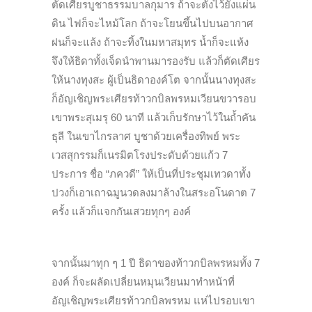
ตัดเศียรบูชาธรรมบาลกุมาร ถ้าจะตั้งไว้ยังแผ่น
ดิน ไฟก็จะไหม้โลก ถ้าจะโยนขึ้นไปบนอากาศ
ฝนก็จะแล้ง ถ้าจะทิ้งในมหาสมุทร น้ำก็จะแห้ง
จึงให้ธิดาทั้งเจ็ดนำพานมารองรับ แล้วก็ตัดเศียร
ให้นางทุงสะ ผู้เป็นธิดาองค์โต จากนั้นนางทุงสะ
ก็อัญเชิญพระเศียรท้าวกบิลพรหมเวียนขวารอบ
เขาพระสุเมรุ 60 นาที แล้วเก็บรักษาไว้ในถ้ำคัน
ธุลี ในเขาไกรลาศ บูชาด้วยเครื่องทิพย์ พระ
เวสสุกรรมก็เนรมิตโรงประดับด้วยแก้ว 7
ประการ ชื่อ “ภควดี” ให้เป็นที่ประชุมเทวดาทั้ง
ปวงก็เอาเถาฉมูนวดลงมาล้างในสระอโนดาต 7
ครั้ง แล้วก็แจกกันเสวยทุกๆ องค์
จากนั้นมาทุก ๆ 1 ปี ธิดาของท้าวกบิลพรหมทั้ง 7
องค์ ก็จะผลัดเปลี่ยนหมุนเวียนมาทำหน้าที่
อัญเชิญพระเศียรท้าวกบิลพรหม แห่ไปรอบเขา