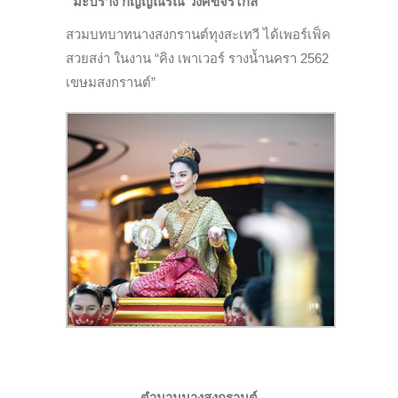
“มะปราง กัญญ์ณรัณ วงศ์ขจรไกล”
สวมบทบาทนางสงกรานต์ทุงสะเทวี ได้เพอร์เฟ็ค
สวยสง่า ในงาน “คิง เพาเวอร์ รางน้ำนครา 2562
เขษมสงกรานต์”
ตำนานนางสงกรานต์