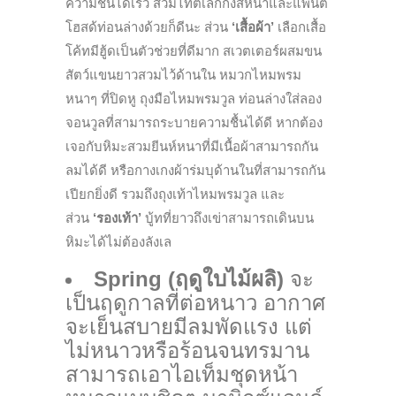
ความชื้นได้เร็ว สวมไทต์เลกกิ้งส์หนาและแพนตี้
โฮสด้ท่อนล่างด้วยก็ดีนะ ส่วน
‘เสื้อผ้า’
เลือกเสื้อ
โค้ทมีฮู้ดเป็นตัวช่วยที่ดีมาก สเวตเตอร์ผสมขน
สัตว์แขนยาวสวมไว้ด้านใน หมวกไหมพรม
หนาๆ ที่ปิดหู ถุงมือไหมพรมวูล ท่อนล่างใส่ลอง
จอนวูลที่สามารถระบายความชื้นได้ดี หากต้อง
เจอกับหิมะสวมยีนห์หนาที่มีเนื้อผ้าสามารถกัน
ลมได้ดี หรือกางเกงผ้าร่มบุด้านในที่สามารถกัน
เปียกยิ่งดี รวมถึงถุงเท้าไหมพรมวูล และ
ส่วน
‘รองเท้า’
บู้ทที่ยาวถึงเข่าสามารถเดินบน
หิมะได้ไม่ต้องลังเล
Spring (ฤดูใบไม้ผลิ)
จะ
เป็นฤดูกาลที่ต่อหนาว อากาศ
จะเย็นสบายมีลมพัดแรง แต่
ไม่หนาวหรือร้อนจนทรมาน
สามารถเอาไอเท็มชุดหน้า