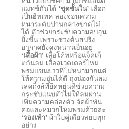
หนาวแบบชิคๆ มามิกซ์แอนด์
แมทช์กันได้
‘ชุดชั้นใน’
เลือก
เป็นฮีทเทค ลองจอนความ
หนาระดับปานกลางขาดไม่
ได้ ตัวช่วยกระชับความอบอุ่น
ยิ่งขึ้น เพราะช่วงต้นสปริง
อากาศยังคงหนาวเย็นอยู่
‘เสื้อผ้า’
เสื้อโค้ทหรือแจ็คเก็
ตกันลม เสื้อสเวตเตอร์ไหม
พรมแขนยาวที่ไม่หนามากแต่
ให้ความอุ่นได้ดี ถุงน่องกันลม
เลคกิ้งส์ที่ยืดหยุ่นดีช่วยความ
กระชับแนบตัวไม่ให้ลมผ่าน
เพิ่มความคล่องตัว จัดผ้าพัน
คอและหมวกไหมพรมด้วยล่ะ
‘รองเท้า’
ผ้าใบคู่เดียวสยบทุก
อย่าง