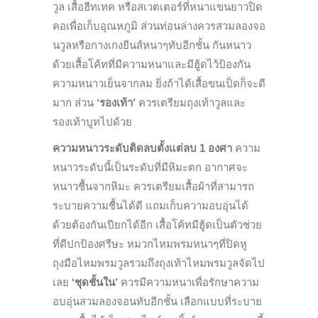
วูล เสื้อฮีทเทค หรือสเวตเตอร์ที่หนาแขนยาวปิด
คอเพื่อเก็บอุณหภูมิ ส่วนท่อนล่างควรสวมลองจอ
นวูลหรือกางเกงยีนส์หนาๆทับอีกชั้น กันหนาว
ด้วยเสื้อโค้ทที่มีความหนาและมีฮู้ดไว้ป้องกัน
ความหนาวเย็นจากลม ยิ่งถ้าได้เสื้อขนเป็ดก็จะดี
มาก ส่วน
‘รองเท้า’
ควรเตรียมถุงเท้าวูลและ
รองเท้าบูทไปด้วย
ความหนาวระดับติดลบตั้งแต่ลบ 1 องศา
ความ
หนาวระดับนี้เป็นระดับที่มีหิมะตก อากาศจะ
หนาวชื้นจากหิมะ ควรเตรียมเสื้อผ้าที่สามารถ
ระบายความชื้นได้ดี แถมเก็บความอบอุ่นได้
ด้วยต้องกันเปียกได้อีก เสื้อโค้ทมีฮู้ดเป็นตัวช่วย
ที่ดีปกป้องศรีษะ หมวกไหมพรมหนาๆที่ปิดหู
ถุงมือไหมพรมวูลรวมถึงถุงเท้าไหมพรมวูลจัดไป
เลย
‘ชุดชั้นใน’
ควรมีความหนาเพื่อรักษาความ
อบอุ่นสวมลองจอนทับอีกชั้น เลือกแบบที่ระบาย