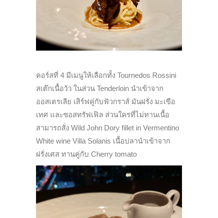
คอร์สที่ 4 มีเมนูให้เลือกทั้ง Tournedos Rossini
สเต๊กเนื้อวัว ในส่วน Tenderloin นำเข้าจาก
ออสเตรเลีย เสิร์ฟคู่กับฟัวกราส์ มันฝรั่ง มะเขือ
เทศ และซอสทรัฟเฟิล ส่วนใครที่ไม่ทานเนื้อ
สามารถสั่ง Wild John Dory fillet in Vermentino
White wine Villa Solanis เนื้อปลานำเข้าจาก
ฝรั่งเศส ทานคู่กับ Cherry tomato