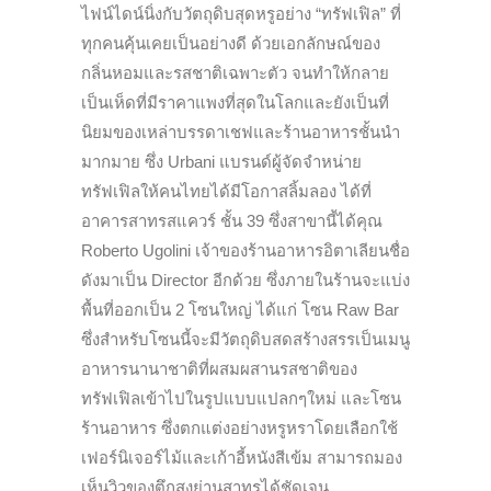
ไฟน์ไดน์นิ่งกับวัตถุดิบสุดหรูอย่าง “ทรัฟเฟิล” ที่
ทุกคนคุ้นเคยเป็นอย่างดี ด้วยเอกลักษณ์ของ
กลิ่นหอมและรสชาติเฉพาะตัว จนทำให้กลาย
เป็นเห็ดที่มีราคาแพงที่สุดในโลกและยังเป็นที่
นิยมของเหล่าบรรดาเชฟและร้านอาหารชั้นนำ
มากมาย ซึ่ง Urbani แบรนด์ผู้จัดจำหน่าย
ทรัฟเฟิลให้คนไทยได้มีโอกาสลิ้มลอง ได้ที่
อาคารสาทรสแควร์ ชั้น 39 ซึ่งสาขานี้ได้คุณ
Roberto Ugolini เจ้าของร้านอาหารอิตาเลียนชื่อ
ดังมาเป็น Director อีกด้วย ซึ่งภายในร้านจะแบ่ง
พื้นที่ออกเป็น 2 โซนใหญ่ ได้แก่ โซน Raw Bar
ซึ่งสำหรับโซนนี้จะมีวัตถุดิบสดสร้างสรรเป็นเมนู
อาหารนานาชาติที่ผสมผสานรสชาติของ
ทรัฟเฟิลเข้าไปในรูปแบบแปลกๆใหม่ และโซน
ร้านอาหาร ซึ่งตกแต่งอย่างหรูหราโดยเลือกใช้
เฟอร์นิเจอร์ไม้และเก้าอี้หนังสีเข้ม สามารถมอง
เห็นวิวของตึกสูงย่านสาทรได้ชัดเจน