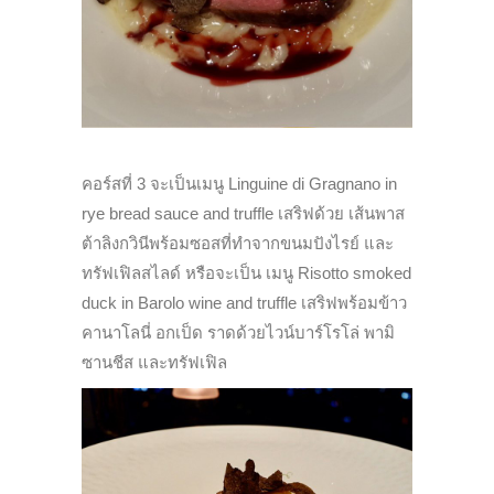
คอร์สที่ 3 จะเป็นเมนู Linguine di Gragnano in
rye bread sauce and truffle เสริฟด้วย เส้นพาส
ต้าลิงกวินีพร้อมซอสที่ทำจากขนมปังไรย์ และ
ทรัฟเฟิลสไลด์ หรือจะเป็น เมนู Risotto smoked
duck in Barolo wine and truffle เสริฟพร้อมข้าว
คานาโลนี่ อกเป็ด ราดด้วยไวน์บาร์โรโล่ พามิ
ซานชีส และทรัฟเฟิล