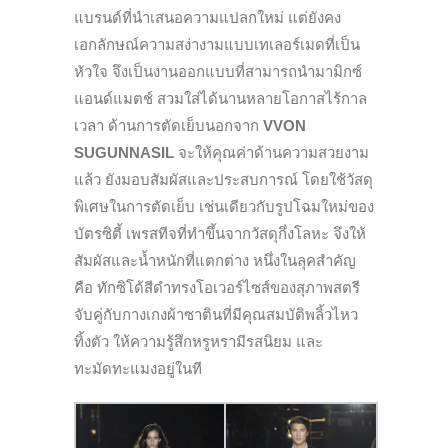
แบรนด์ที่นำเสนอความแปลกใหม่ แต่ยังคง
เอกลักษณ์ความสง่างามแบบเทเลอร์เมดที่เป็น
หัวใจ จึงเป็นงานออกแบบที่สามารถนำมามิกซ์
แอนด์แมตช์ สวมใส่ได้นานหลายโอกาสไร้กาล
เวลา ด้านการตัดเย็บนอกจาก
VVON
SUGUNNASIL
จะให้คุณค่าด้านความสวยงาม
แล้ว ยังมอบสัมผัสและประสบการณ์ โดยใช้วัสดุ
พิเศษในการตัดเย็บ เช่นเดียวกับรูปโฉมใหม่ของ
บัตรซิตี้ เพรสทีจที่ทำขึ้นจากวัสดุกึ่งโลหะ จึงให้
สัมผัสและน้ำหนักที่แตกต่าง หนึ่งในลุคสำคัญ
คือ ทักซิโด้สีดำทรงโอเวอร์ไซส์ของสุภาพสตรี
จับคู่กับกางเกงผ้าซาตินที่มีคุณสมบัติพลิ้วไหว
ทิ้งตัว ให้ความรู้สึกหรูหรามีรสนิยม และ
ทะมัดทะแมงอยู่ในที