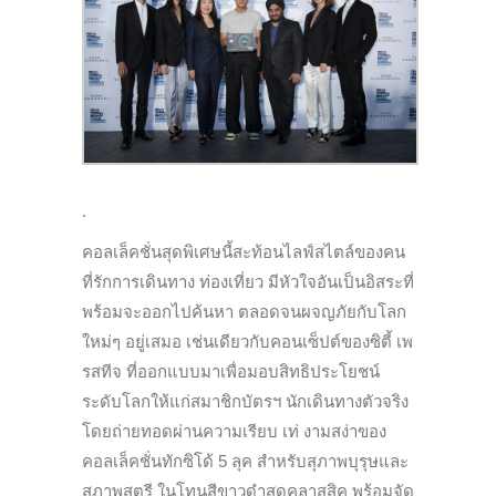
.
คอลเล็คชั่นสุดพิเศษนี้สะท้อนไลฟ์สไตล์ของคน
ที่รักการเดินทาง ท่องเที่ยว มีหัวใจอันเป็นอิสระที่
พร้อมจะออกไปค้นหา ตลอดจนผจญภัยกับโลก
ใหม่ๆ อยู่เสมอ เช่นเดียวกับคอนเซ็ปต์ของซิตี้ เพ
รสทีจ ที่ออกแบบมาเพื่อมอบสิทธิประโยชน์
ระดับโลกให้แก่สมาชิกบัตรฯ นักเดินทางตัวจริง
โดยถ่ายทอดผ่านความเรียบ เท่ งามสง่าของ
คอลเล็คชั่นทักซิโด้ 5 ลุค สำหรับสุภาพบุรุษและ
สุภาพสตรี ในโทนสีขาวดำสุดคลาสสิค พร้อมจัด