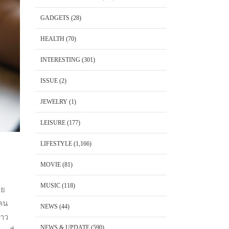
GADGETS
(28)
HEALTH
(70)
INTERESTING
(301)
ISSUE
(2)
JEWELRY
(1)
LEISURE
(177)
LIFESTYLE
(1,166)
MOVIE
(81)
MUSIC
(118)
าย
้คน
NEWS
(44)
ยาว
NEWS & UPDATE
(590)