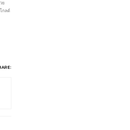
่วย
โกลด์
HARE: