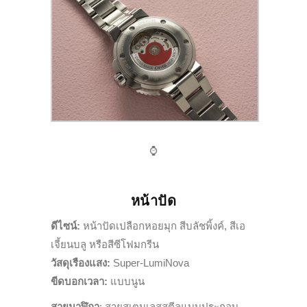
⌚️
หน้าปัด
ดีไซน์:
หน้าปัดเปลือกหอยมุก สีบลัชพิ้งค์, สีเอ
เจี้ยนบลู หรือสีซีโฟมกรีน
วัสดุเรืองแสง:
Super-LumiNova
ขีดบอกเวลา:
แบบนูน
สายนาฬิกา
: สายสเตนเลสสตีลแบบประกอบ