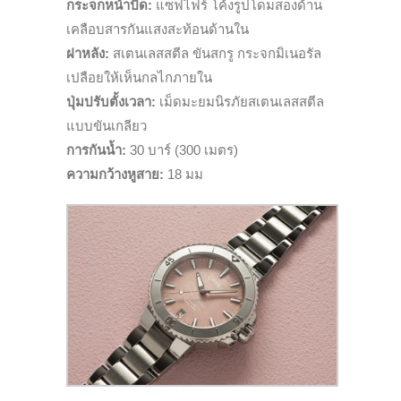
กระจกหน้าปัด:
แซฟไฟร์ โค้งรูปโดมสองด้าน
เคลือบสารกันแสงสะท้อนด้านใน
ฝาหลัง:
สเตนเลสสตีล ขันสกรู กระจกมิเนอรัล
เปลือยให้เห็นกลไกภายใน
ปุ่มปรับตั้งเวลา:
เม็ดมะยมนิรภัยสเตนเลสสตีล
แบบขันเกลียว
การกันน้ำ:
30 บาร์ (300 เมตร)
ความกว้างหูสาย:
18 มม