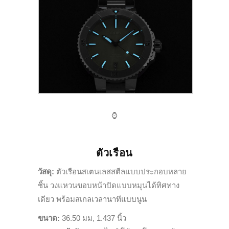
⌚️
ตัวเรือน
วัสดุ:
ตัวเรือนสเตนเลสสตีลแบบประกอบหลาย
ชิ้น วงแหวนขอบหน้าปัดแบบหมุนได้ทิศทาง
เดียว พร้อมสเกลเวลานาทีแบบนูน
ขนาด:
36.50 มม, 1.437 นิ้ว