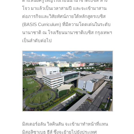
ตำแหน่งครูใหญ่โรงเรียนนานาชาติเบซิส หาง
โจว มาแล้วเป็นเวลาสามปี และจะเข้ามาสาน
ต่อภารกิจและวิสัยทัศน์ภายใต้หลักสูตรเบซิส
(BASIS Curriculum) ที่มีความโดดเด่นในระดับ
นานาชาติ ณ โรงเรียนนานาชาติเบซิส กรุงเทพฯ
เป็นลำดับต่อไป
มิสเตอร์อลัน วิลคินสัน จะเข้ามาทำหน้าที่แทน
มิสอลิซาเบธ ธีส์ ซึ่งจะย้ายไปยังประเทศ