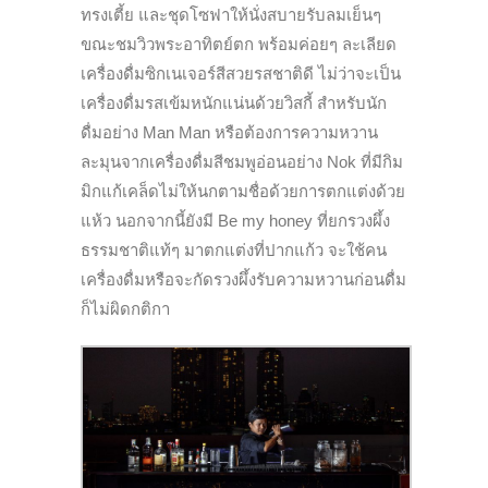
ทรงเตี้ย และชุดโซฟาให้นั่งสบายรับลมเย็นๆ
ขณะชมวิวพระอาทิตย์ตก พร้อมค่อยๆ ละเลียด
เครื่องดื่มซิกเนเจอร์สีสวยรสชาติดี ไม่ว่าจะเป็น
เครื่องดื่มรสเข้มหนักแน่นด้วยวิสกี้ สำหรับนัก
ดื่มอย่าง Man Man หรือต้องการความหวาน
ละมุนจากเครื่องดื่มสีชมพูอ่อนอย่าง Nok ที่มีกิม
มิกแก้เคล็ดไม่ให้นกตามชื่อด้วยการตกแต่งด้วย
แห้ว นอกจากนี้ยังมี Be my honey ที่ยกรวงผึ้ง
ธรรมชาติแท้ๆ มาตกแต่งที่ปากแก้ว จะใช้คน
เครื่องดื่มหรือจะกัดรวงผึ้งรับความหวานก่อนดื่ม
ก็ไม่ผิดกติกา