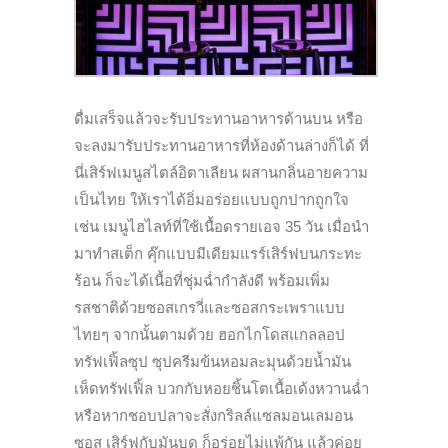
ดื่มเสร็จแล้วจะรับประทานอาหารด้านบน หรือ
จะลงมารับประทานอาหารที่ห้องด้านล่างก็ได้ ที่
นี่เสิร์ฟเมนูสไตล์อิตาเลียน ผสานกลิ่นอายความ
เป็นไทย ให้เราได้อิ่มอร่อยแบบถูกปากถูกใจ
เช่น เมนูไฮไลท์ที่ใช้เนื้อดรายเอจ 35 วัน เมื่อนำ
มาทำสเต็ก คุ๊กแบบมีเดียมแรร์เสิร์ฟบนกระทะ
ร้อน ก็จะได้เนื้อที่ชุ่มฉ่ำกำลังดี พร้อมเพิ่ม
รสชาติด้วยซอสเกรวี่และซอสกระเพราแบบ
ไทยๆ จากนั้นตามด้วย ฮอกไกโดสแกลลอป
ทรัฟเฟิ้ลซุป ซุปครีมข้นหอมละมุนด้วยน้ำมัน
เห็ดทรัฟเฟิ้ล บวกกับหอยชิ้นโตเนื้อเด้งหวานฉ่ำ
หรือหากชอบปลาจะสั่งกริลล์แซลมอนเลมอน
ซอส เสิร์ฟกับมันบด ก็อร่อยไม่แพ้กัน แล้วค่อย