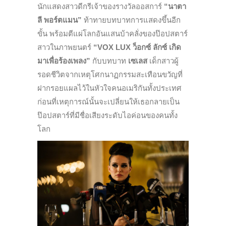
นักแสดงสาวดีกรีเจ้าของรางวัลออสการ์
“นาตา
ลี พอร์ตแมน”
ท้าทายบทบาทการแสดงขึ้นอีก
ขั้น พร้อมตีแผ่โลกอันแสนบ้าคลั่งของป๊อปสตาร์
สาวในภาพยนตร์
“VOX LUX ว็อกซ์ ลักซ์ เกิด
มาเพื่อร้องเพลง”
กับบทบาท
เซเลส
เด็กสาวผู้
รอดชีวิตจากเหตุโศกนาฏกรรมสะเทือนขวัญที่
ฝากรอยแผลไว้ในหัวใจคนอเมริกันทั้งประเทศ
ก่อนที่เหตุการณ์นั้นจะเปลี่ยนให้เธอกลายเป็น
ป๊อปสตาร์ที่มีชื่อเสียงระดับไอค่อนของคนทั้ง
โลก