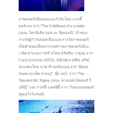
ภาพยนตร์เขียนบทและกำกับโดย แบรดี้
คอร์เบท จาก “The Childhood of a Leader
(เดอะ โครนิเคิล ออฟ อะ ลีดเดอร์)” เจ้าของ
รางวัลผู้กำกับยอดเยี่ยมและรางวัลภาพยนตร์
เปิดตัวยอดเยี่ยมจากเทศกาลภาพยนตร์เมือง
เวนิส อำนวยการสร้างโดย คริสทีน วาชอน จาก
Carol (แครอล) (2015), Still Alice (สติล อลิซ)
นำแสดงโดย นาตาลี พอร์ตแมน จาก “Black
Swan (แบล็ค สวอน)”, จู๊ด ลอว์ จาก “The
Talented Mr. Ripley (เดอะ ทาเลนท์ มิสเตอร์ ริ
ปลีย์)” และ ราฟฟี่ แคสซิดี้ จาก “Tomorrowland”
(ทูมอโรว์แลนด์)