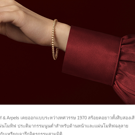
leef & Arpels เคยออกแบบระหว่างทศวรรษ 1970 สร้อยคอยาวทั้งสิบสองเส้
แผ่นโมทิฟ ประติมากรรมนูนต่ำสำหรับด้านหน้าและแผ่นโมทิฟฉลุลาย
วกับเหรียญจารึกจิตรกรรมสามมิติ