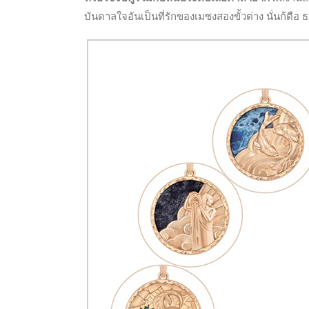
บันดาลใจอันเป็นที่รักของเมซงสองขั้วต่าง นั่นก้ตื