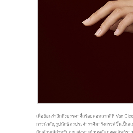
เพื่อย้อนรำลึกถึงบรรดาจี้สร้อยคอหลากสีที่ Van C
การนำสัญรูปนักษัตรประจำราศีมารังสรรค์ขึ้นเป็น
สัญลักษณ์สำหรับตกแต่งทางด้านหลัง ก่อผลลัพธ์รา