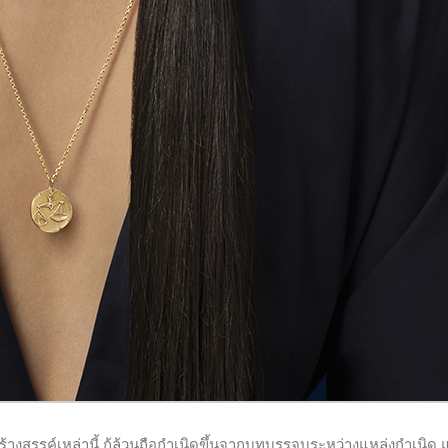
างสรรค์เหล่านี้ ก้ล้วนถือกำเนิดขึ้นจากบทบรรจบระหว่างแหล่งกำเนิด 