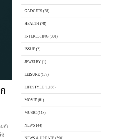
GADGETS
(28)
HEALTH
(70)
INTERESTING
(301)
ISSUE
(2)
JEWELRY
(1)
LEISURE
(177)
LIFESTYLE
(1,166)
าก
MOVIE
(81)
MUSIC
(118)
NEWS
(44)
วมกับ
ใช้
NEWS & UPDATE
(590)