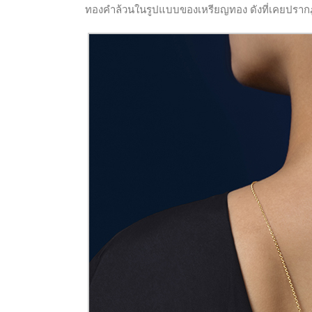
ทองคำล้วนในรูปแบบของเหรียญทอง ดังที่เคยปรากฎ